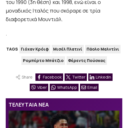
του 1990 (3η θέση) και 1998, ενώ είναι ο
μοναδικός Ιταλός που σκόραρε σε τρία
διαφορετικά Μουντιάλ.
.
TAGS
Γιόχαν Κρόιφ
Μισέλ Πλατινί
Πάολο Μαλντίνι
Ρομπέρτο Μπάτζιο
Φέρεντς Πούσκας
Share
Facebook
Twitter
Linkedin
Viber
WhatsApp
Email
ΤΕΛΕΥΤΑΙΑ ΝΕΑ