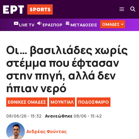
Μετάβαση
Μενού
σε
περιεχόμενο
ΟΜΑΔΕΣ
LIVE TV
ΕΡΑΣΠΟΡ
ΜΕΤΑΔΟΣΕΙΣ
Οι… βασιλιάδες χωρίς
στέμμα που έφτασαν
στην πηγή, αλλά δεν
ήπιαν νερό
ΕΘΝΙΚΈΣ ΟΜΆΔΕΣ
ΜΟΥΝΤΙΑΛ
ΠΟΔΟΣΦΑΙΡΟ
08/06/26 - 15:32
Ανανεώθηκε
08/06 - 15:42
Ανδρέας Φούντας