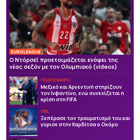
EUROLEAGUE
Ο Ντόρσεϊ προετοιμάζεται ενόψει της
νέας σεζόν με τον Ολυμπιακό (videos)
ΠΟΔΟΣΦΑΙΡΟ
Μεξικό και Αργεντινή στηρίζουν
τον Ινφαντίνο, ενώ συνεχίζεται η
κρίση στη FIFA
GBL
Ξεπέρασε τον τραυματισμό του και
γύρισε στην Καρδίτσα ο Οκόρο