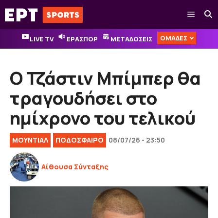
Μετάβαση
Μενού
σε
περιεχόμενο
ΟΜΑΔΕΣ
LIVE TV
ΕΡΑΣΠΟΡ
ΜΕΤΑΔΟΣΕΙΣ
Ο Τζάστιν Μπίμπερ θα
τραγουδήσει στο
ημίχρονο του τελικού
ΜΟΥΝΤΙΑΛ
ΠΟΔΟΣΦΑΙΡΟ
08/07/26 - 23:50
Αίθουσα Σύνταξης