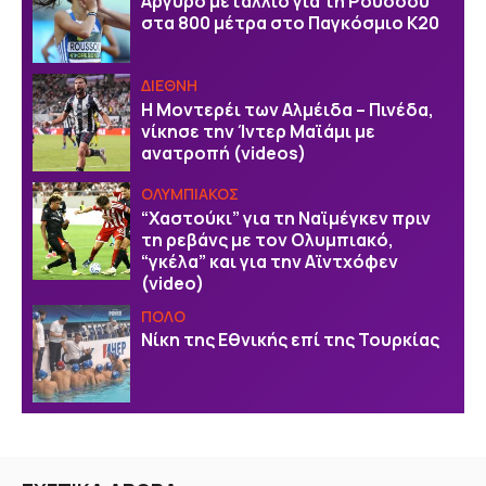
Αργυρό μετάλλιο για τη Ρούσσου
στα 800 μέτρα στο Παγκόσμιο Κ20
ΔΙΕΘΝΗ
Η Μοντερέι των Αλμέιδα – Πινέδα,
νίκησε την Ίντερ Μαϊάμι με
ανατροπή (videos)
ΟΛΥΜΠΙΑΚΟΣ
“Χαστούκι” για τη Ναϊμέγκεν πριν
τη ρεβάνς με τον Ολυμπιακό,
“γκέλα” και για την Αϊντχόφεν
(video)
ΠΟΛΟ
Νίκη της Εθνικής επί της Τουρκίας