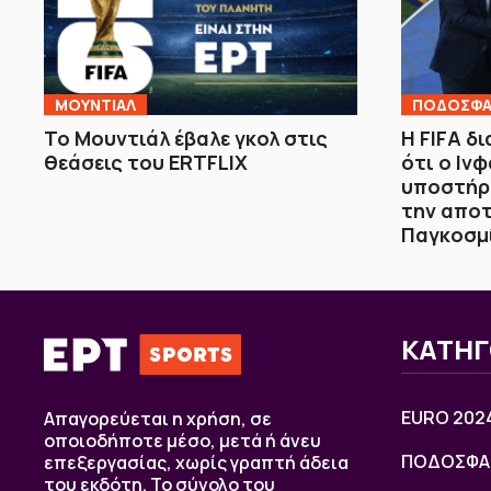
ΜΟΥΝΤΙΑΛ
ΠΟΔΟΣΦΑ
Το Μουντιάλ έβαλε γκολ στις
Η FIFA δ
θεάσεις του ERTFLIX
ότι ο Ιν
υποστήρ
την απο
Παγκοσμ
ΚΑΤΗΓ
EURO 202
Απαγορεύεται η χρήση, σε
οποιοδήποτε μέσο, μετά ή άνευ
ΠΟΔΟΣΦΑ
επεξεργασίας, χωρίς γραπτή άδεια
του εκδότη. Το σύνολο του