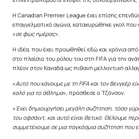
Η Canadian Premier League έχει επίσης επενδύσ
επαγγελματικό αγώνα, κατακυρώθηκε γκολ που 
«
σε φως ημέρας
».
Η ιδέα, που έχει προωθηθεί εδώ και χρόνια απ
στο πλαίσιο του ρόλου του στη FIFA για την α
πλέον στον Καναδά ως πιθανή μελλοντική αλλα
«
Αυτό που κάνουμε με τη FIFA και τον Βενγκέρ είν
καλό για το άθλημα
», πρόσθεσε ο Τζόνσον.
«
Έχει δημιουργήσει μεγάλη συζήτηση, τόσο γύρω
του οφσάιντ, και αυτό είναι θετικό. Θέλουμε πε
συμμετέχουμε σε μια παγκόσμια συζήτηση που ε