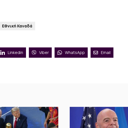
Εθνική Καναδά
Linkedin
Viber
WhatsApp
Email