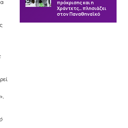
θα
πρόκρισης και η
Χράντετς… πλησιάζει
στον Παναθηναϊκό
ς
ε
ωρεί
»,
ό