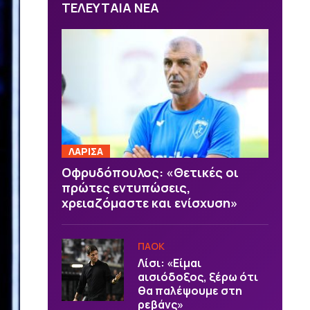
ΤΕΛΕΥΤΑΙΑ ΝΕΑ
ΛΑΡΙΣΑ
Οφρυδόπουλος: «Θετικές οι
πρώτες εντυπώσεις,
χρειαζόμαστε και ενίσχυση»
ΠΑΟΚ
Λίσι: «Είμαι
αισιόδοξος, ξέρω ότι
θα παλέψουμε στη
ρεβάνς»