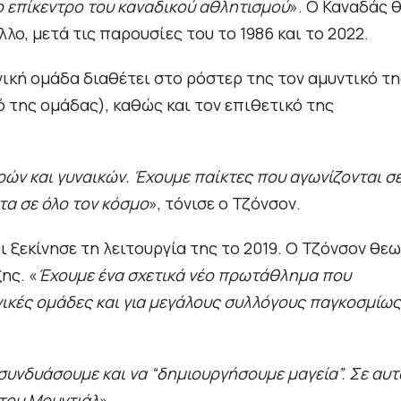
ο επίκεντρο του καναδικού αθλητισμού
». Ο Καναδάς 
λο, μετά τις παρουσίες του το 1986 και το 2022.
ική ομάδα διαθέτει στο ρόστερ της τον αμυντικό τη
 της ομάδας), καθώς και τον επιθετικό της
ών και γυναικών. Έχουμε παίκτες που αγωνίζονται σ
α σε όλο τον κόσμο
», τόνισε ο Τζόνσον.
ι ξεκίνησε τη λειτουργία της το 2019. Ο Τζόνσον θε
ης. «
Έχουμε ένα σχετικά νέο πρωτάθλημα που
θνικές ομάδες και για μεγάλους συλλόγους παγκοσμίως
 συνδυάσουμε και να “δημιουργήσουμε μαγεία”. Σε αυτ
του Μουντιάλ
».