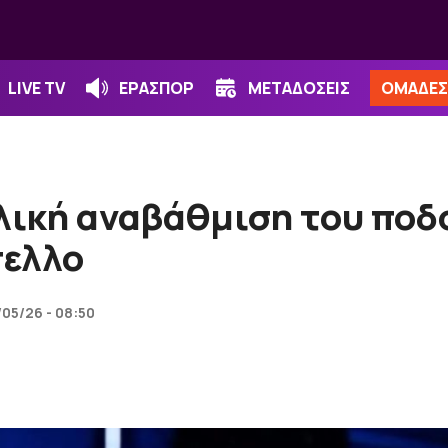
LIVE TV
ΕΡΑΣΠΟΡ
ΜΕΤΑΔΟΣΕΙΣ
ΟΜΑΔΕΣ
ολική αναβάθμιση του πο
πελλο
05/26 - 08:50