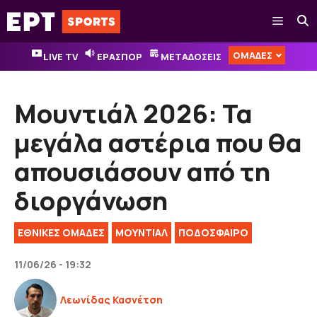
Μετάβαση
Μενού
σε
περιεχόμενο
ΟΜΑΔΕΣ
LIVE TV
ΕΡΑΣΠΟΡ
ΜΕΤΑΔΟΣΕΙΣ
Μουντιάλ 2026: Τα
μεγάλα αστέρια που θα
απουσιάσουν από τη
διοργάνωση
ΕΘΝΙΚΈΣ ΟΜΆΔΕΣ
ΜΟΥΝΤΙΑΛ
ΠΟΔΟΣΦΑΙΡΟ
11/06/26 - 19:32
Λεωνίδας Κασνέτση