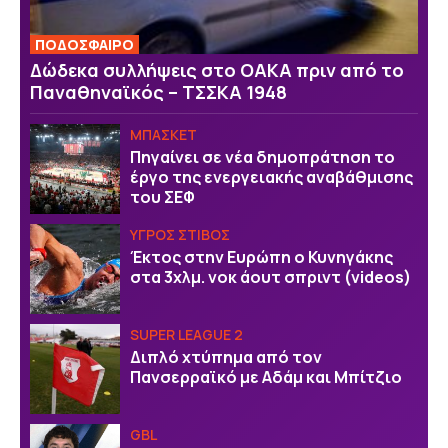
ΠΟΔΟΣΦΑΙΡΟ
Δώδεκα συλλήψεις στο ΟΑΚΑ πριν από το
Παναθηναϊκός – ΤΣΣΚΑ 1948
ΜΠΑΣΚΕΤ
Πηγαίνει σε νέα δημοπράτηση το
έργο της ενεργειακής αναβάθμισης
του ΣΕΦ
ΥΓΡΟΣ ΣΤΙΒΟΣ
Έκτος στην Ευρώπη ο Κυνηγάκης
στα 3χλμ. νοκ άουτ σπριντ (videos)
SUPER LEAGUE 2
Διπλό χτύπημα από τον
Πανσερραϊκό με Αδάμ και Μπίτζιο
GBL