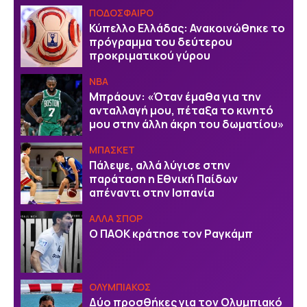
ΠΟΔΟΣΦΑΙΡΟ
Κύπελλο Ελλάδας: Ανακοινώθηκε το
πρόγραμμα του δεύτερου
προκριματικού γύρου
NBA
Μπράουν: «Όταν έμαθα για την
ανταλλαγή μου, πέταξα το κινητό
μου στην άλλη άκρη του δωματίου»
ΜΠΑΣΚΕΤ
Πάλεψε, αλλά λύγισε στην
παράταση η Εθνική Παίδων
απέναντι στην Ισπανία
ΑΛΛΑ ΣΠΟΡ
Ο ΠΑΟΚ κράτησε τον Ραγκάμπ
ΟΛΥΜΠΙΑΚΟΣ
Δύο προσθήκες για τον Ολυμπιακό