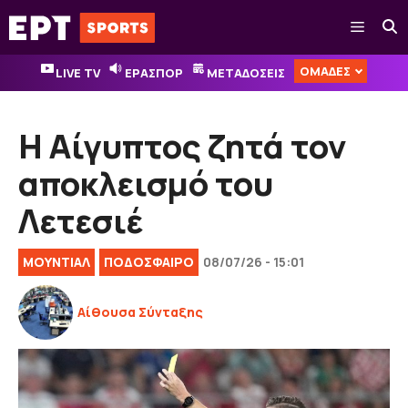
Μετάβαση
Μενού
σε
περιεχόμενο
ΟΜΑΔΕΣ
LIVE TV
ΕΡΑΣΠΟΡ
ΜΕΤΑΔΟΣΕΙΣ
Η Αίγυπτος ζητά τον
αποκλεισμό του
Λετεσιέ
ΜΟΥΝΤΙΑΛ
ΠΟΔΟΣΦΑΙΡΟ
08/07/26 - 15:01
Αίθουσα Σύνταξης