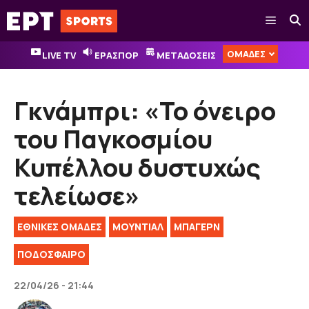
Μετάβαση
Μενού
σε
περιεχόμενο
ΟΜΑΔΕΣ
LIVE TV
ΕΡΑΣΠΟΡ
ΜΕΤΑΔΟΣΕΙΣ
Γκνάμπρι: «Το όνειρο
του Παγκοσμίου
Κυπέλλου δυστυχώς
τελείωσε»
ΕΘΝΙΚΈΣ ΟΜΆΔΕΣ
ΜΟΥΝΤΙΑΛ
ΜΠΑΓΕΡΝ
ΠΟΔΟΣΦΑΙΡΟ
22/04/26 - 21:44