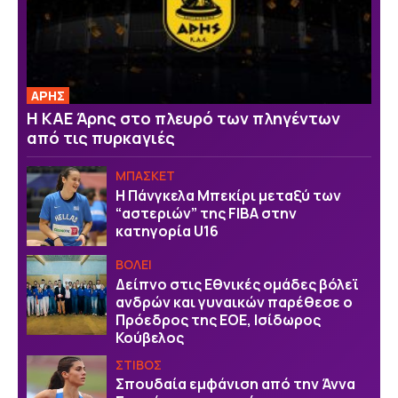
ΑΡΗΣ
Η ΚΑΕ Άρης στο πλευρό των πληγέντων
από τις πυρκαγιές
ΜΠΑΣΚΕΤ
H Πάνγκελα Μπεκίρι μεταξύ των
“αστεριών” της FIBA στην
κατηγορία U16
ΒOΛΕΙ
Δείπνο στις Εθνικές ομάδες βόλεϊ
ανδρών και γυναικών παρέθεσε ο
Πρόεδρος της ΕΟΕ, Ισίδωρος
Κούβελος
ΣΤΙΒΟΣ
Σπουδαία εμφάνιση από την Άννα