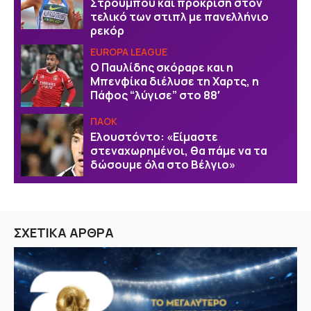
Στρούμπου και πρόκριση στον
τελικό των στιπλ με πανελλήνιο
ρεκόρ
EUROPA LEAGUE
Ο Παυλίδης σκόραρε και η
Μπενφίκα διέλυσε τη Χαρτς, η
Πάφος “λύγισε” στο 88′
ΠΑΟΚ
Ελουστόντο: «Είμαστε
στεναχωρημένοι, θα πάμε να τα
δώσουμε όλα στο Βέλγιο»
ΣΧΕΤΙΚΑ ΑΡΘΡΑ