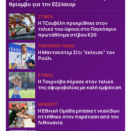
θρίαμβο για την Εξέλσιορ
ΣΤΙΒΟΣ
Η Τζουβέλη προκρίθηκε στον
τελικό του ύψους στο Παγκόσμιο
πρωτάθλημα στίβου Κ20
TRANSFERT NEWS
Η Μάντσεστερ Σίτι “έκλεισε” τον
Ρούλι
ΣΤΙΒΟΣ
Η Τσερνόβα πέρασε στον τελικό
της σφυροβολίας με καλή εμφάνιση
ΜΠΑΣΚΕΤ
Η Εθνική Ομάδα μπάσκετ νεανίδων
ηττήθηκε στην παράταση από την
Λιθουανία