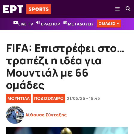
Μετάβαση
Μενού
σε
περιεχόμενο
ΟΜΑΔΕΣ
LIVE TV
ΕΡΑΣΠΟΡ
ΜΕΤΑΔΟΣΕΙΣ
FIFA: Επιστρέφει στο…
τραπέζι η ιδέα για
Μουντιάλ με 66
ομάδες
ΜΟΥΝΤΙΑΛ
ΠΟΔΟΣΦΑΙΡΟ
21/05/26 - 16:45
Αίθουσα Σύνταξης