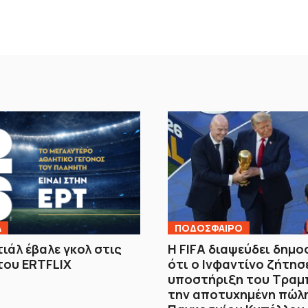
Λ
ΠΟΔΟΣΦΑΙΡΟ
ιάλ έβαλε γκολ στις
Η FIFA διαψεύδει δημο
του ERTFLIX
ότι ο Ινφαντίνο ζήτησ
υποστήριξη του Τραμ
την αποτυχημένη πώλ