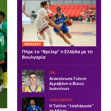
ΜΠΑΣΚΕΤ
Πήρε το “θρίλερ” η Ελλάδα με τη
Βουλγαρία
GBL
Ανακοίνωσε Γιάννη
Αγραβάνη ο Βίκος
Ιωαννίνων
ΠΟΔΟΣΦΑΙΡΟ
Η Τσέλσι “τσαλάκωσε”
τη Μίλαν