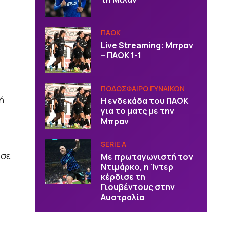
ΠΑΟΚ
Live Streaming: Μπραν
– ΠΑΟΚ 1-1
ΠΟΔΟΣΦΑΙΡΟ ΓΥΝΑΙΚΩΝ
ή
Η ενδεκάδα του ΠΑΟΚ
για το ματς με την
Μπραν
SERIE A
 σε
Με πρωταγωνιστή τον
Ντιμάρκο, η Ίντερ
κέρδισε τη
Γιουβέντους στην
Αυστραλία