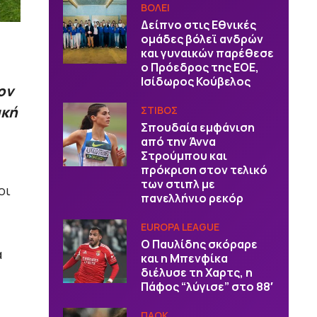
ΒOΛΕΙ
Δείπνο στις Εθνικές
ομάδες βόλεϊ ανδρών
και γυναικών παρέθεσε
ο Πρόεδρος της ΕΟΕ,
Ισίδωρος Κούβελος
ον
ακή
ΣΤΙΒΟΣ
Σπουδαία εμφάνιση
από την Άννα
Στρούμπου και
πρόκριση στον τελικό
των στιπλ με
οι
πανελλήνιο ρεκόρ
EUROPA LEAGUE
Ο Παυλίδης σκόραρε
α
και η Μπενφίκα
διέλυσε τη Χαρτς, η
Πάφος “λύγισε” στο 88′
ΠΑΟΚ