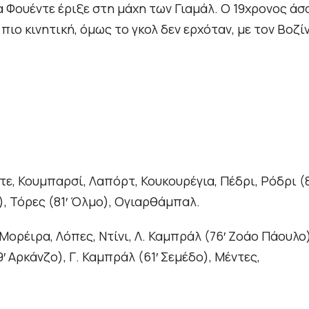
α Φουέντε έριξε στη μάχη των Γιαμάλ. Ο 19χρονος άσ
ιο κινητική, όμως το γκολ δεν ερχόταν, με τον Βοζί
ντε, Κουμπαρσί, Λαπόρτ, Κουκουρέγια, Πέδρι, Ρόδρι (8
άλ), Τόρες (81′ Όλμο), Ογιαρθάμπαλ.
, Μορέιρα, Λόπες, Ντίνι, Λ. Καμπράλ (76′ Ζοάο Πάουλο)
′ Αρκάνζο), Γ. Καμπράλ (61′ Σεμέδο), Μέντες,