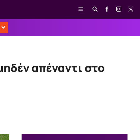
Μενού
 μηδέν απέναντι στο