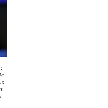
ς.
λλά
, ο
τ,
ο