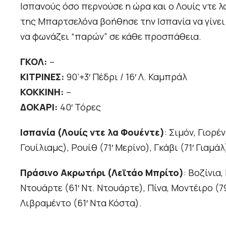
Ισπανούς όσο περνούσε η ώρα και ο Λουίς ντε λ
της Μπαρτσελόνα βοήθησε την Ισπανία να γίνει π
να φωνάζει “παρών” σε κάθε προσπάθεια.
ΓΚΟΛ:
–
ΚΙΤΡΙΝΕΣ:
90’+3′ Πέδρι / 16′ Λ. Καμπράλ
ΚΟΚΚΙΝΗ:
–
ΔΟΚΑΡΙ:
40′ Τόρες
Ισπανία (Λουίς ντε λα Φουέντε)
: Σιμόν, Γιορέ
Γουίλιαμς), Ρουίθ (71′ Μερίνο), Γκάβι (71′ Γιαμ
Πράσινο Ακρωτήρι (Λεϊτάο Μπρίτο)
: Βοζίνια
Ντουάρτε (61′ Ντ. Ντουάρτε), Πίνα, Μοντέιρο (79
Λιβραμέντο (61′ Ντα Κόστα).