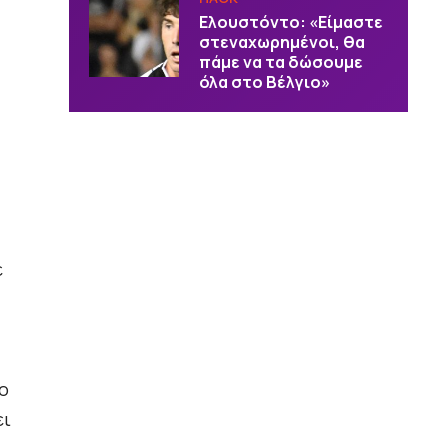
Ελουστόντο: «Είμαστε
στεναχωρημένοι, θα
πάμε να τα δώσουμε
όλα στο Βέλγιο»
ε
το
ει