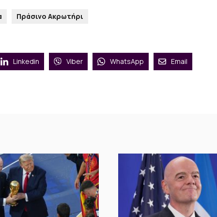
α
Πράσινο Ακρωτήρι
Linkedin
Viber
WhatsApp
Email