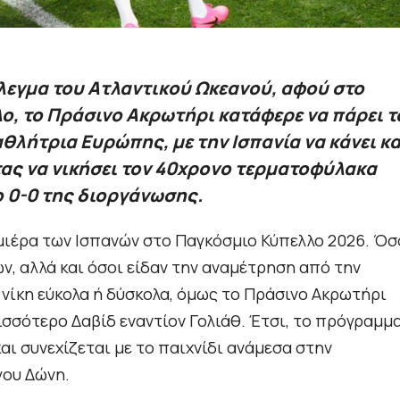
πλεγμα του Ατλαντικού Ωκεανού, αφού στο
ο, το Πράσινο Ακρωτήρι κατάφερε να πάρει τ
θλήτρια Ευρώπης, με την Ισπανία να κάνει κ
ας να νικήσει τον 40χρονο τερματοφύλακα
ο 0-0 της διοργάνωσης.
εμιέρα των Ισπανών στο Παγκόσμιο Κύπελλο 2026. Όσ
, αλλά και όσοι είδαν την αναμέτρηση από την
 νίκη εύκολα ή δύσκολα, όμως το Πράσινο Ακρωτήρι
ρισσότερο Δαβίδ εναντίον Γολιάθ. Έτσι, το πρόγραμμ
αι συνεχίζεται με το παιχνίδι ανάμεσα στην
γου Δώνη.