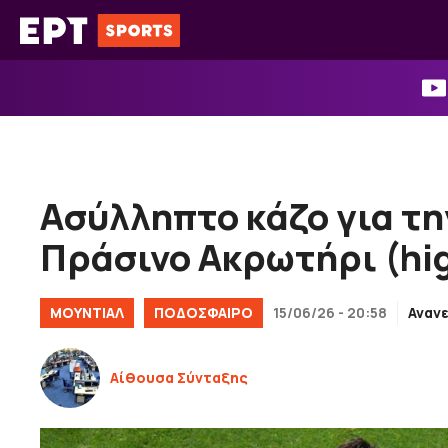
Μετάβαση
σε
περιεχόμενο
Ασύλληπτο κάζο για τη
Πράσινο Ακρωτήρι (hig
ΜΟΥΝΤΙΑΛ
ΠΟΔΟΣΦΑΙΡΟ
15/06/26 - 20:58
Αναν
Αίθουσα Σύνταξης