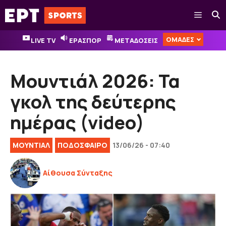
Μετάβαση
Μενού
σε
περιεχόμενο
ΟΜΑΔΕΣ
LIVE TV
ΕΡΑΣΠΟΡ
ΜΕΤΑΔΟΣΕΙΣ
Μουντιάλ 2026: Τα
γκολ της δεύτερης
ημέρας (video)
ΜΟΥΝΤΙΑΛ
ΠΟΔΟΣΦΑΙΡΟ
13/06/26 - 07:40
Αίθουσα Σύνταξης