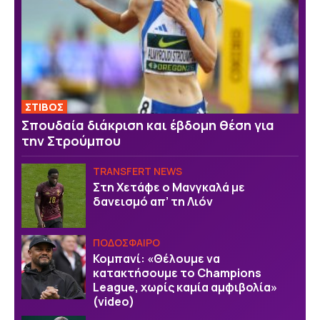
ΣΤΙΒΟΣ
Σπουδαία διάκριση και έβδομη θέση για
την Στρούμπου
TRANSFERT NEWS
Στη Χετάφε ο Μανγκαλά με
δανεισμό απ’ τη Λιόν
ΠΟΔΟΣΦΑΙΡΟ
Κομπανί: «Θέλουμε να
κατακτήσουμε το Champions
League, χωρίς καμία αμφιβολία»
(video)