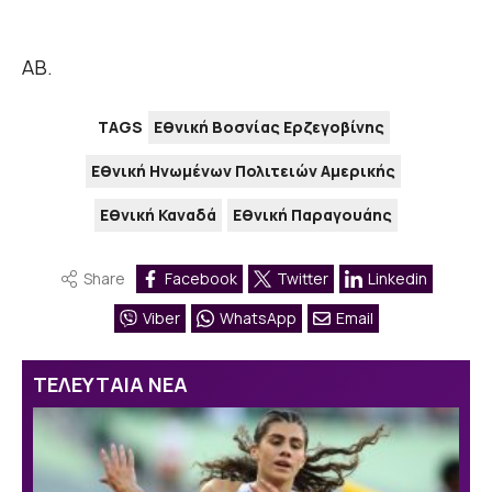
ΑΒ.
TAGS
Εθνική Βοσνίας Ερζεγοβίνης
Εθνική Ηνωμένων Πολιτειών Αμερικής
Εθνική Καναδά
Εθνική Παραγουάης
Share
Facebook
Twitter
Linkedin
Viber
WhatsApp
Email
ΤΕΛΕΥΤΑΙΑ ΝΕΑ