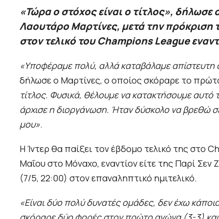
«Τώρα ο στόχος είναι ο τίτλος», δήλωσε 
Λαουτάρο Μαρτίνες, μετά την πρόκριση τ
στον τελικό του Champions League εναν
«Υποφέραμε πολύ, αλλά καταβάλαμε απίστευτη 
δήλωσε ο Μαρτίνες, ο οποίος σκόραρε το πρώτο
τίτλος. Φυσικά, θέλουμε να κατακτήσουμε αυτό
άρχισε η διοργάνωση. Ήταν δύσκολο να βρεθώ σ
μου»
.
Η Ίντερ θα παίξει τον έβδομο τελικό της στο C
Μαΐου στο Μόναχο, εναντίον είτε της Παρί Σεν 
(7/5, 22:00) στον επαναληπτικό ημιτελικό.
«Είναι δύο πολύ δυνατές ομάδες, δεν έχω κάποι
σκόραρε δύο φορές στον πρώτο αγώνα (3-3) και