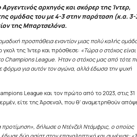
ο Αργεντινός αρχηγός και σκόρερ της Ίντερ,
ης ομάδας του με 4-3 στην παράταση (κ.α. 3-
τίον της Μπαρτσελόνα.
ομαδική προσπάθεια εναντίον μιας πολύ καλής ομάδ
 γκολ της Ίντερ και πρόσθεσε:
«Τώρα ο στόχος είναι
 το Champions League. Ήταν ο στόχος μας από τότε π
ε φόρμα για αυτόν τον αγώνα, αλλά έδωσα την ψυχή
hampions League και τον πρώτο από το 2023, στις 31
Ζερμέν, είτε της Άρσεναλ, που θ’ αναμετρηθούν απόψ
α προτίμηση», δήλωσε ο Ντένζελ Ντάμφρις, ο οποίος
 έδωσε δύο ασίστ στον επαναληπτικό και συνέχισε: «