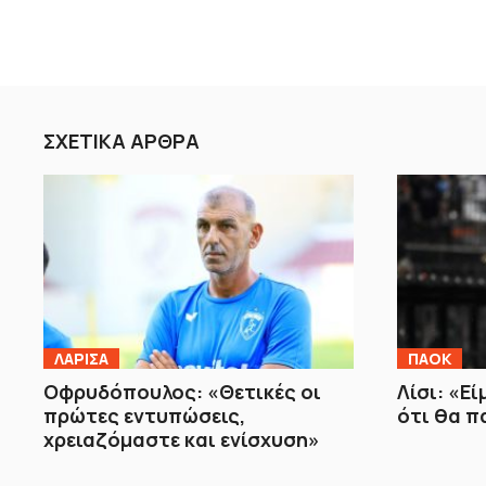
ΣΧΕΤΙΚΑ ΑΡΘΡΑ
ΛΑΡΙΣΑ
ΠΑΟΚ
Οφρυδόπουλος: «Θετικές οι
Λίσι: «Ε
πρώτες εντυπώσεις,
ότι θα π
χρειαζόμαστε και ενίσχυση»