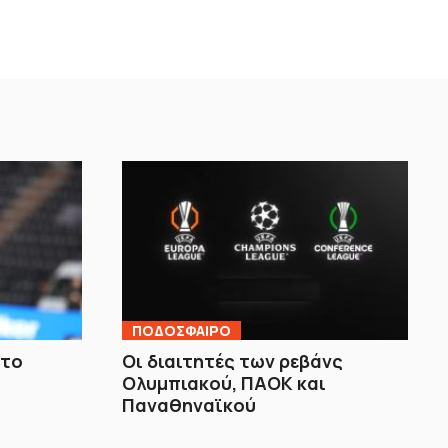
ΠΟΔΟΣΦΑΙΡΟ
 το
Οι διαιτητές των ρεβάνς
Ολυμπιακού, ΠΑΟΚ και
Παναθηναϊκού