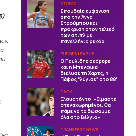
ΣΤΙΒΟΣ
Σπουδαία εμφάνιση
3)
από την Άννα
Στρούμπου και
πρόκριση στον τελικό
των στιπλ με
ας»
,
πανελλήνιο ρεκόρ
 ο
EUROPA LEAGUE
ου
Ο Παυλίδης σκόραρε
και η Μπενφίκα
διέλυσε τη Χαρτς, η
Πάφος “λύγισε” στο 88′
ΠΑΟΚ
Ελουστόντο: «Είμαστε
ε
στεναχωρημένοι, θα
πάμε να τα δώσουμε
όλα στο Βέλγιο»
TRANSFERT NEWS
Ένα