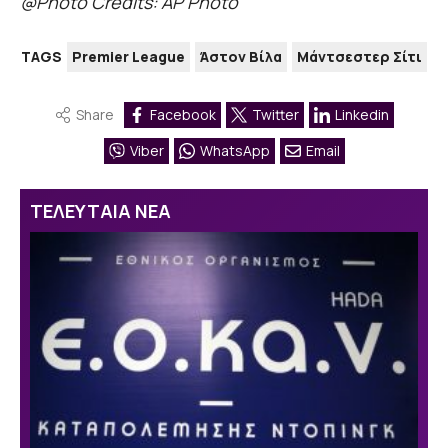
@Photo Credits: AP Photo
TAGS
Premier League
Άστον Βίλα
Μάντσεστερ Σίτι
Share
Facebook
Twitter
Linkedin
Viber
WhatsApp
Email
ΤΕΛΕΥΤΑΙΑ ΝΕΑ