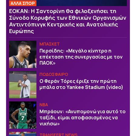
ΑΛΛΑ ΣΠΟΡ
ΕΟΚΑΝ: Η Σαντορίνη θα φιλοξενήσει τη
Σύνοδο Κορυφής των Εθνικών Οργανισμών
Αντιντόπινγκ Κεντρικής και Ανατολικής
Ευρώπης
ΜΠΑΣΚΕΤ
Περσίδης: «Μεγάλο κίνητρο η
επέκταση της συνεργασίας με τον
ΠΑΟΚ»
ΠΟΔΟΣΦΑΙΡΟ
Ο Φεράν Τόρες έριξε την πρώτη
μπάλα στο Yankee Stadium (video)
NBA
Μπράουν: «Ανυπομονώ για αυτό το
ταξίδι, είμαι αποφασισμένος να
νικήσω»
TRANSFERT NEWS