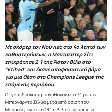
Με σκόρερ τον Νούνιες στο 4ο λεπτό των
καθυστερήσεων, η Μάντσεστερ Σίτι
επικράτησε 2-1 της Άστον Βίλα στο
"Etihad" και έκανε αποφασιστικό βήμα
για μια θέση στο Champions League της
επόμενης περιόδου.
Οι γηπεδούχοι προηγήθηκαν στο 7΄ με τον
Μπερνάρντο Σίλβα μετά από ασίστ του
Μάρμους, ενώ στο 18΄ η Βίλα ισοφάρισε με