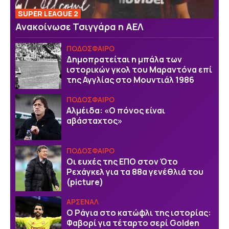
SUPER LEAGUE 2
Ανακοίνωσε Τσιγγάρα η ΑΕΛ
ΠΟΔΟΣΦΑΙΡΟ
Δημοπρατείται η μπάλα των
ιστορικών γκολ του Μαραντόνα επί
της Αγγλίας στο Μουντιάλ 1986
ΠΟΔΟΣΦΑΙΡΟ
Αλμέιδα: «Ο πόνος είναι
αβάσταχτος»
ΠΟΔΟΣΦΑΙΡΟ
Οι ευχές της EΠΟ στον Ότο
Ρεχάγκελ για τα 88α γενέθλιά του
(picture)
ΑΡΣΕΝΑΛ
Ο Ράγια στο κατώφλι της ιστορίας:
Φαβορί για τέταρτο σερί Golden