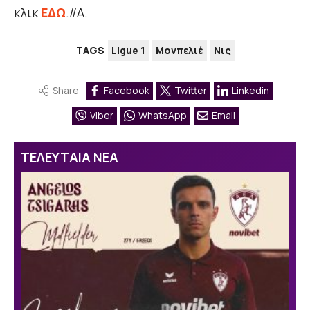
κλικ
ΕΔΩ
.//Α.
TAGS
Ligue 1
Μονπελιέ
Νις
Share
Facebook
Twitter
Linkedin
Viber
WhatsApp
Email
ΤΕΛΕΥΤΑΙΑ ΝΕΑ