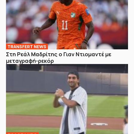
TRANSFERT NEWS
Στη Ρεάλ Μαδρίτης ο Γιαν Ντιομαντέ με
μεταγραφή-ρεκόρ