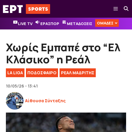
Μετάβαση
Μενού
σε
περιεχόμενο
ΟΜΑΔΕΣ
LIVE TV
ΕΡΑΣΠΟΡ
ΜΕΤΑΔΟΣΕΙΣ
Χωρίς Εμπαπέ στο “Ελ
Κλάσικο” η Ρεάλ
LA LIGA
ΠΟΔΟΣΦΑΙΡΟ
ΡΕΑΛ ΜΑΔΡΙΤΗΣ
10/05/26 - 13:41
Αίθουσα Σύνταξης