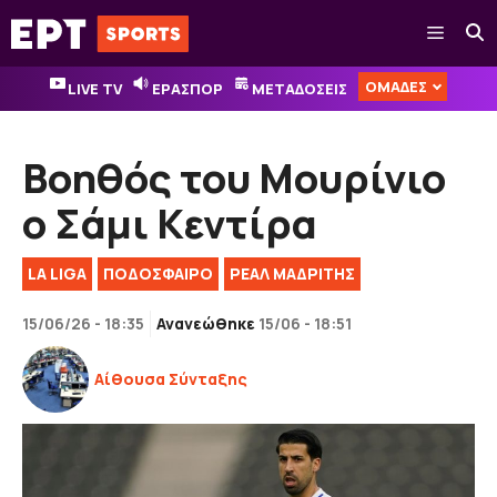
Μετάβαση
Μενού
σε
περιεχόμενο
ΟΜΑΔΕΣ
LIVE TV
ΕΡΑΣΠΟΡ
ΜΕΤΑΔΟΣΕΙΣ
Βοηθός του Μουρίνιο
ο Σάμι Κεντίρα
LA LIGA
ΠΟΔΟΣΦΑΙΡΟ
ΡΕΑΛ ΜΑΔΡΙΤΗΣ
15/06/26 - 18:35
Ανανεώθηκε
15/06 - 18:51
Αίθουσα Σύνταξης