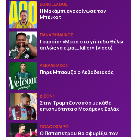
EUROLEAGUE
Η Μακάμπι ανακοίνωσε τον
Μπέικοτ
ΠΑΝΑΘΗΝΑΙΚΟΣ
Γκαρσία: «Μέσα στο γήπεδο θέλω
απλώς να είμαι… killer» (video)
ΛΕΒΑΔΕΙΑΚΟΣ
Πήρε Μπαουζά ο Λεβαδειακός
ΔΙΕΘΝΗ
Στην Τραμπζονσπόρ με κάθε
επισημότητα ο Μοχάμεντ Σαλάχ
ΠΟΔΟΣΦΑΙΡΟ
Ο Παπαπέτρου θα σφυρίξει τον