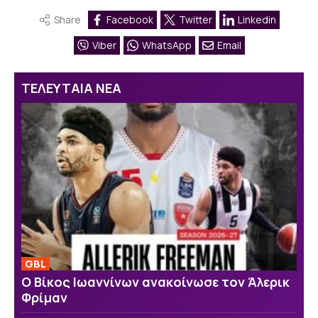
Share
Facebook
Twitter
Linkedin
Viber
WhatsApp
Email
ΤΕΛΕΥΤΑΙΑ ΝΕΑ
GBL
Ο Βίκος Ιωαννίνων ανακοίνωσε τον Άλερικ
Φρίμαν