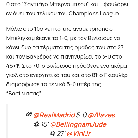
0 στο “Σαντιάγο Μπερναμπέου” και… φουλάρει
εν όψει του τελικού του Champions League.
Μόλις στο 10ο λεπτό της αναμέτρησης ο
Μπέλιγχαμ έκανε το 1-0, με τον Βινίσιους να
κάνει δύο τα τέρματα της ομάδας του στο 27′
και τον Βαλβέρδε να πανηγυρίζει το 3-0 στο
45+1′. Στο 70’ ο Βινίσιους πρόσθεσε ένα ακόμα
γκολ στο ενεργητικό του και στο 81′ ο Γκιουλέρ
διαμόρφωσε το τελικό 5-0 υπέρ της
“Βασίλισσας”.
🏁
@RealMadrid
5-0
@Alaves
⚽ 10'
@BellinghamJude
⚽ 27'
@ViniJr