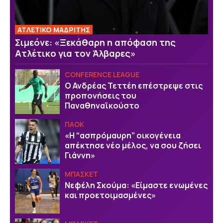
ΑΤΛΕΤΙΚΟ ΜΑΔΡΙΤΗΣ
Σιμεόνε: «Ξεκάθαρη η απόφαση της
Ατλέτικο για τον Άλβαρες»
CONFERENCE LEAGUE
Ο Ανδρέας Τεττέη επέστρεψε στις
προπονήσεις του
Παναθηναϊκούστο
ΠΑΟΚ
«Η “ασπρόμαυρη” οικογένεια
απέκτησε νέο μέλος, να σου ζήσει
Γιάννη»
ΜΠΑΣΚΕΤ
Νεφέλη Σκούμα: «Είμαστε ενωμένες
και προετοιμασμένες»