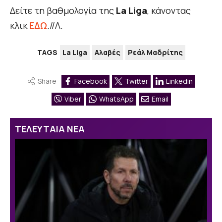
Δείτε τη βαθμολογία της
La Liga
, κάνοντας
κλικ
ΕΔΩ
.//Λ.
TAGS
La Liga
Αλαβές
Ρεάλ Μαδρίτης
Share
Facebook
Twitter
Linkedin
Viber
WhatsApp
Email
ΤΕΛΕΥΤΑΙΑ ΝΕΑ