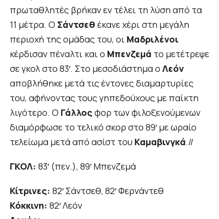
πρωταθλητές βρήκαν εν τέλει τη λύση από τα
11 μέτρα. Ο
Σάντσεθ
έκανε χέρι στη μεγάλη
περιοχή της ομάδας του, οι
Μαδριλένοι
κέρδισαν πέναλτι και ο
Μπενζεμά
το μετέτρεψε
σε γκολ στο 83′. Στο μεσοδιάστημα ο
Λεόν
αποβλήθηκε μετά τις έντονες διαμαρτυρίες
του, αφήνοντας τους γηπεδούχους με παίκτη
λιγότερο. Ο
Γάλλος
φορ των φιλοξενούμενων
διαμόρφωσε το τελικό σκορ στο 89′ με ωραίο
τελείωμα μετά από ασίστ του
Καμαβινγκά
.//
ΓΚΟΛ:
83′ (πεν.), 89′ Μπενζεμά
Κίτρινες:
82′ Σάντσεθ, 82′ Φερνάντεθ
Κόκκινη:
82′ Λεόν