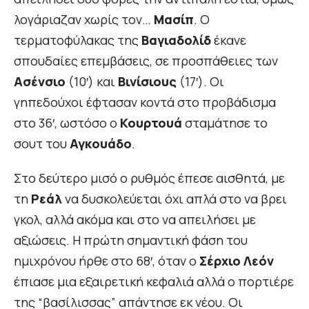
λογάριαζαν χωρίς τον…
Μασίπ
. Ο
τερματοφύλακας της
Βαγιαδολίδ
έκανε
σπουδαίες επεμβάσεις, σε προσπάθειες των
Ασένσιο
(10′) και
Βινίσιους
(17′). Οι
γηπεδούχοι έφτασαν κοντά στο προβάδισμα
στο 36′, ωστόσο ο
Κουρτουά
σταμάτησε το
σουτ του
Αγκουάδο
.
Στο δεύτερο μισό ο ρυθμός έπεσε αισθητά, με
τη
Ρεάλ
να δυσκολεύεται όχι απλά στο να βρει
γκολ, αλλά ακόμα και στο να απειλήσει με
αξιώσεις. Η πρώτη σημαντική φάση του
ημιχρόνου ήρθε στο 68′, όταν ο
Σέρχιο Λεόν
έπιασε μια εξαιρετική κεφαλιά αλλά ο πορτιέρε
της “βασίλισσας” απάντησε εκ νέου. Οι