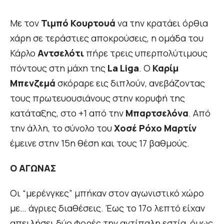
Με τον
Τιμπό Κουρτουά
να την κρατάει όρθια
χάρη σε τεράστιες αποκρούσεις, η ομάδα του
Κάρλο
Αντσελότι
πήρε τρεις υπερπολύτιμους
πόντους στη μάχη της
La Liga
. Ο
Καρίμ
Μπενζεμά
σκόραρε εις διπλούν, ανεβάζοντας
τους πρωτευουσιάνους στην κορυφή της
κατάταξης, στο +1 από την
Μπαρτσελόνα
. Από
την άλλη, το σύνολο του
Χοσέ Ρόχο Μαρτίν
έμεινε στην 15η θέση και τους 17 βαθμούς.
Ο ΑΓΩΝΑΣ
Οι “μερένγκες” μπήκαν στον αγωνιστικό χώρο
με… άγριες διαθέσεις. Έως το 17ο λεπτό είχαν
απειλήσει δύο φορές την αντίπαλη εστία, όμως