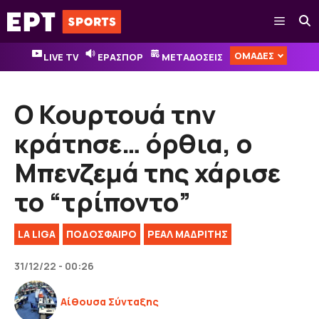
Μετάβαση
Μενού
σε
περιεχόμενο
ΟΜΑΔΕΣ
LIVE TV
ΕΡΑΣΠΟΡ
ΜΕΤΑΔΟΣΕΙΣ
Ο Κουρτουά την
κράτησε… όρθια, ο
Μπενζεμά της χάρισε
το “τρίποντο”
LA LIGA
ΠΟΔΟΣΦΑΙΡΟ
ΡΕΑΛ ΜΑΔΡΙΤΗΣ
31/12/22 - 00:26
Αίθουσα Σύνταξης