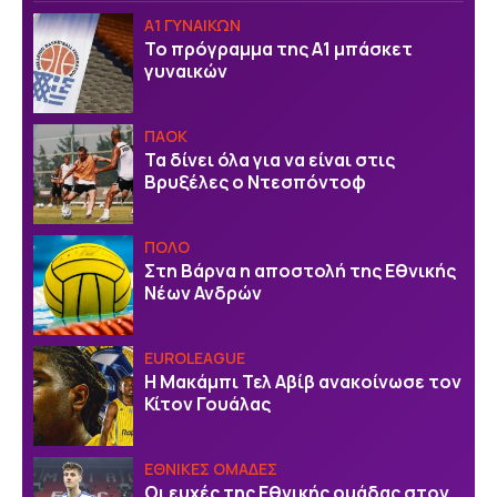
Α1 ΓΥΝΑΙΚΩΝ
Το πρόγραμμα της Α1 μπάσκετ
γυναικών
ΠΑΟΚ
Τα δίνει όλα για να είναι στις
Βρυξέλες ο Ντεσπόντοφ
ΠΟΛΟ
Στη Βάρνα η αποστολή της Εθνικής
Νέων Ανδρών
EUROLEAGUE
Η Μακάμπι Τελ Αβίβ ανακοίνωσε τον
Κίτον Γουάλας
ΕΘΝΙΚΕΣ ΟΜΑΔΕΣ
Οι ευχές της Εθνικής ομάδας στον