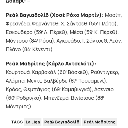
Δοκάρι:
–
Ρεάλ Βαγιαδολίδ (Χοσέ Ρόχο Μαρτίν):
Μασίπ,
Φρεσνέδα, Φερνάντεθ, Χ. Σάντσεθ (55′ Πλάτα),
Εσκουδέρο (59′ Λ. Πέρεθ), Μέσα (59′ Κ. Πέρεθ),
Μόντσου (84′ Ρόσα), Αγκουάδο, Ι. Σάντσεθ, Λεόν,
Πλάνο (84′ Κένεντι)
Ρεάλ Μαδρίτης (Κάρλο Αντσελότι):
Κουρτουά, Καρβαχάλ (60′ Βάσκεθ), Ρούντιγκερ,
Αλάμπα, Μεντί, Βαλβέρδε (87′ Τσουαμενί),
Κρόος, Θεμπάγιος (69′ Καμαβινγκά), Ασένσιο
(60′ Ροδρίγκο), Μπενζεμά, Βινίσιους (88′
Μόντριτς)
TAGS
La Liga
Ρεάλ Βαγιαδολίδ
Ρεάλ Μαδρίτης