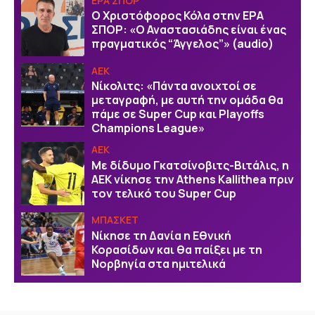
ΕΡΑ ΣΠΟΡ
Ο Χριστόφορος Κόλα στην ΕΡΑ
ΣΠΟΡ: «Ο Αναστασιάδης είναι ένας
πραγματικός “Άγγελος”» (audio)
ΑΕΚ
Νίκολιτς: «Πάντα ανοιχτοί σε
μεταγραφή, με αυτή την ομάδα θα
πάμε σε Super Cup και Playoffs
Champions League»
ΑΕΚ
Με δίδυμο Γκατσίνοβιτς-Βιτάλις, η
ΑΕΚ νίκησε την Athens Kallithea πριν
τον τελικό του Super Cup
ΜΠΑΣΚΕΤ
Νίκησε τη Δανία η Εθνική
Κορασίδων και θα παίξει με τη
Νορβηγία στα ημιτελικά