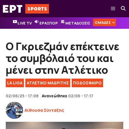
Μετάβαση
Μενού
σε
περιεχόμενο
ΟΜΑΔΕΣ
LIVE TV
ΕΡΑΣΠΟΡ
ΜΕΤΑΔΟΣΕΙΣ
Ο Γκριεζμάν επέκτεινε
το συμβόλαιό του και
μένει στην Ατλέτικο
LA LIGA
ΑΤΛΕΤΙΚΟ ΜΑΔΡΙΤΗΣ
ΠΟΔΟΣΦΑΙΡΟ
02/06/25 - 17:08
Ανανεώθηκε
02/06 - 17:17
Αίθουσα Σύνταξης