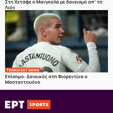
Στη Χετάφε ο Μανγκαλά με δανεισμό απ’ τη
Λιόν
TRANSFERT NEWS
Επίσημο: Δανεικός στη Φιορεντίνα ο
Μασταντουόνο