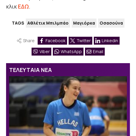
κλικ
ΕΔΩ
.
TAGS
Αθλέτικ Μπιλμπάο
Μαγιόρκα
Οσασούνα
Share
Facebook
Twitter
Linkedin
Viber
WhatsApp
Email
ΤΕΛΕΥΤΑΙΑ ΝΕΑ