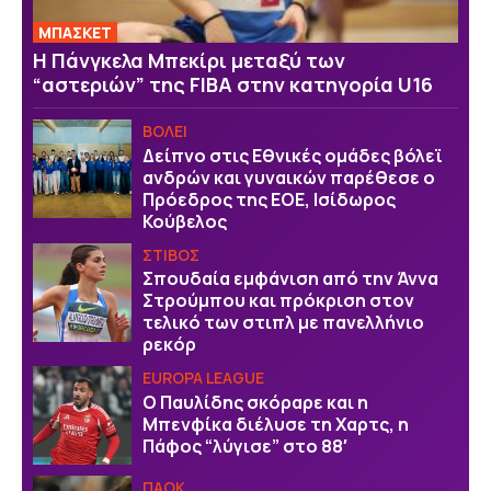
ΜΠΑΣΚΕΤ
H Πάνγκελα Μπεκίρι μεταξύ των
“αστεριών” της FIBA στην κατηγορία U16
ΒOΛΕΙ
Δείπνο στις Εθνικές ομάδες βόλεϊ
ανδρών και γυναικών παρέθεσε ο
Πρόεδρος της ΕΟΕ, Ισίδωρος
Κούβελος
ΣΤΙΒΟΣ
Σπουδαία εμφάνιση από την Άννα
Στρούμπου και πρόκριση στον
τελικό των στιπλ με πανελλήνιο
ρεκόρ
EUROPA LEAGUE
Ο Παυλίδης σκόραρε και η
Μπενφίκα διέλυσε τη Χαρτς, η
Πάφος “λύγισε” στο 88′
ΠΑΟΚ