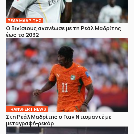
ΡΕΑΛ ΜΑΔΡΙΤΗΣ
Ο Βινίσιους ανανέωσε με τη Ρεάλ Μαδρίτης
έως το 2032
TRANSFERT NEWS
Στη Ρεάλ Μαδρίτης ο Γιαν Ντιομαντέ με
μεταγραφή-ρεκόρ