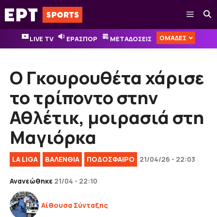
Μετάβαση
Μενού
σε
περιεχόμενο
ΟΜΑΔΕΣ
LIVE TV
ΕΡΑΣΠΟΡ
ΜΕΤΑΔΟΣΕΙΣ
Ο Γκουρουθέτα χάρισε
το τρίποντο στην
Αθλέτικ, μοιρασιά στη
Μαγιόρκα
LA LIGA
ΒΑΛΕΝΘΙΑ
ΠΟΔΟΣΦΑΙΡΟ
21/04/26 - 22:03
Ανανεώθηκε
21/04 - 22:10
Αίθουσα Σύνταξης