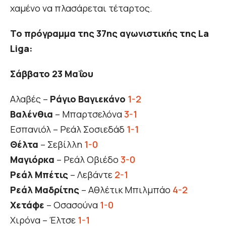
χαμένο να πλασάρεται τέταρτος.
Το πρόγραμμα της 37ης αγωνιστικής της La
Liga:
Σάββατο 23 Μαΐου
Αλαβές –
Ράγιο Βαγιεκάνο
1-2
Βαλένθια
– Μπαρτσελόνα
3-1
Εσπανιόλ – Ρεάλ Σοσιεδάδ
1-1
Θέλτα
– Σεβίλλη
1-0
Μαγιόρκα
– Ρεάλ Οβιέδο
3-0
Ρεάλ Μπέτις
– Λεβάντε
2-1
Ρεάλ Μαδρίτης
– Αθλέτικ Μπιλμπάο
4-2
Χετάφε
– Οσασούνα
1-0
Χιρόνα – Έλτσε
1-1