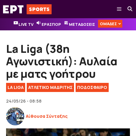
Μετάβαση
Μενού
σε
περιεχόμενο
ΟΜΑΔΕΣ
LIVE TV
ΕΡΑΣΠΟΡ
ΜΕΤΑΔΟΣΕΙΣ
La Liga (38η
Αγωνιστική): Αυλαία
με ματς γοήτρου
LA LIGA
ΑΤΛΕΤΙΚΟ ΜΑΔΡΙΤΗΣ
ΠΟΔΟΣΦΑΙΡΟ
24/05/26 - 08:58
Αίθουσα Σύνταξης