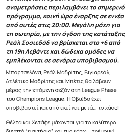
αναμετρήσεις περιλαμβάνει το σημερινό
πρόγραμμα, κοινή ώρα έναρξης σε εννέα
από αυτές στις 20:00. Μεγάλη μάχη για
τη σωτηρία, με την όγδοη της κατάταξης
Ρεάλ Σοσιεδάδ να βρίσκεται στο +6 από
τη 19η Λεβάντε και δώδεκα ομάδες να
εμπλέκονται σε σενάρια υποβιβασμού.
Μπαρτσελόνα, Ρεάλ Μαδρίτης, Βιγιαρεάλ,
Ατλέτικο Μαδρίτης και Μπέτις θα λάβουν
μέρος την επόμενη σεζόν στη League Phase
του Champions League. Η Οβιέδο έχει
υποβιβαστεί και από εκεί και μετά… το χάος!
Θέλτα και Χετάφε μάχονται για το καλύτερο
δυνατό “εισιτήριο” και πιο κάτω… τρέμουν!