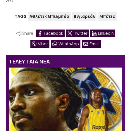
ΔΛ
TAGS
Αθλέτικ Μπιλμπάο
Βιγιαρεάλ
Μπέτις
Share
Facebook
Twitter
Linkedin
Viber
WhatsApp
Email
ΤΕΛΕΥΤΑΙΑ ΝΕΑ