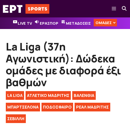
Μετάβαση
Μενού
σε
περιεχόμενο
ΟΜΑΔΕΣ
LIVE TV
ΕΡΑΣΠΟΡ
ΜΕΤΑΔΟΣΕΙΣ
La Liga (37η
Αγωνιστική): Δώδεκα
ομάδες με διαφορά έξι
βαθμών
LA LIGA
ΑΤΛΕΤΙΚΟ ΜΑΔΡΙΤΗΣ
ΒΑΛΕΝΘΙΑ
ΜΠΑΡΤΣΕΛΟΝΑ
ΠΟΔΟΣΦΑΙΡΟ
ΡΕΑΛ ΜΑΔΡΙΤΗΣ
ΣΕΒΙΛΛΗ