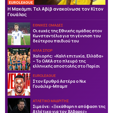
EUROLEAGUE
Η Μακάμπι Τελ Αβίβ ανακοίνωσε τον Κίτον
Γουάλας
ΕΘΝΙΚΕΣ ΟΜΑΔΕΣ
Οι ευχές της Εθνικής ομάδας στον
Κωνσταντέλια για τη γέννηση του
δεύτερου παιδιού του
ΑΛΛΑ ΣΠΟΡ
Χαλιορής: «Καλή επιτυχία, Ελλάδα»
– Το ΟΑΚΑ στο πλευρό της
ελληνικής αποστολής στο Παρίσι
EUROLEAGUE
Στον Ερυθρό Αστέρα ο Νικ
Γουάιλερ-Μπαμπ
ΑΤΛΕΤΙΚΟ ΜΑΔΡΙΤΗΣ
Σιμεόνε: «Ξεκάθαρη η απόφαση της
Ατλέτικο για τον Άλβαρες»