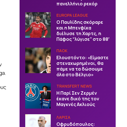
πανελλήνιο ρεκόρ
EUROPA LEAGUE
Ο Παυλίδης σκόραρε
και η Μπενφίκα
διέλυσε τη Χαρτς, η
Πάφος “λύγισε” στο 88′
ΠΑΟΚ
Ελουστόντο: «Είμαστε
στεναχωρημένοι, θα
ν
πάμε να τα δώσουμε
ga.
όλα στο Βέλγιο»
TRANSFERT NEWS
ους
Η Παρί Σεν Ζερμέν
έκανε δικό της τον
Μαγκνές Ακλιούς
ΛΑΡΙΣΑ
Οφρυδόπουλος: