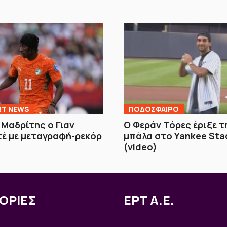
RT NEWS
ΠΟΔΟΣΦΑΙΡΟ
 Μαδρίτης ο Γιαν
Ο Φεράν Τόρες έριξε 
έ με μεταγραφή-ρεκόρ
μπάλα στο Yankee Sta
(video)
ΟΡΙΕΣ
ΕΡΤ Α.Ε.