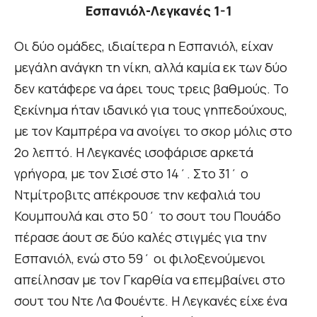
Εσπανιόλ-Λεγκανές 1-1
Οι δύο ομάδες, ιδιαίτερα η Εσπανιόλ, είχαν
μεγάλη ανάγκη τη νίκη, αλλά καμία εκ των δύο
δεν κατάφερε να άρει τους τρεις βαθμούς. Το
ξεκίνημα ήταν ιδανικό για τους γηπεδούχους,
με τον Καμπρέρα να ανοίγει το σκορ μόλις στο
2ο λεπτό. Η Λεγκανές ισοφάρισε αρκετά
γρήγορα, με τον Σισέ στο 14΄. Στο 31΄ ο
Ντμίτροβιτς απέκρουσε την κεφαλιά του
Κουμπουλά και στο 50΄ το σουτ του Πουάδο
πέρασε άουτ σε δύο καλές στιγμές για την
Εσπανιόλ, ενώ στο 59΄ οι φιλοξενούμενοι
απείλησαν με τον Γκαρθία να επεμβαίνει στο
σουτ του Ντε Λα Φουέντε. Η Λεγκανές είχε ένα