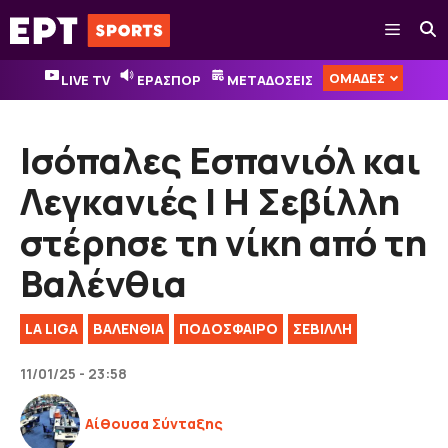
Μετάβαση
Μενού
σε
περιεχόμενο
ΟΜΑΔΕΣ
LIVE TV
ΕΡΑΣΠΟΡ
ΜΕΤΑΔΟΣΕΙΣ
Ισόπαλες Εσπανιόλ και
Λεγκανιές | Η Σεβίλλη
στέρησε τη νίκη από τη
Βαλένθια
LA LIGA
ΒΑΛΕΝΘΙΑ
ΠΟΔΟΣΦΑΙΡΟ
ΣΕΒΙΛΛΗ
11/01/25 - 23:58
Αίθουσα Σύνταξης