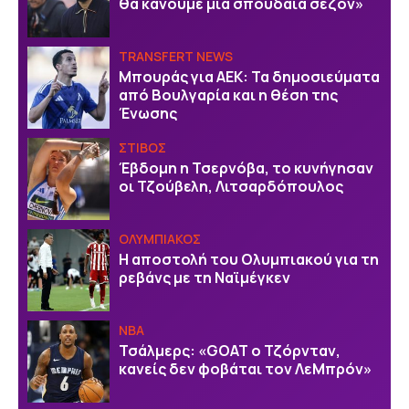
θα κάνουμε μία σπουδαία σεζόν»
TRANSFERT NEWS
Μπουράς για ΑΕΚ: Τα δημοσιεύματα
από Βουλγαρία και η θέση της
Ένωσης
ΣΤΙΒΟΣ
Έβδομη η Τσερνόβα, το κυνήγησαν
οι Τζούβελη, Λιτσαρδόπουλος
ΟΛΥΜΠΙΑΚΟΣ
Η αποστολή του Ολυμπιακού για τη
ρεβάνς με τη Ναϊμέγκεν
NBA
Τσάλμερς: «GOAT ο Τζόρνταν,
κανείς δεν φοβάται τον ΛεΜπρόν»