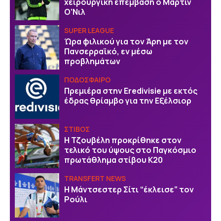
χειρουργική επέμβαση ο Μάρτιν
Ο’Νιλ
SUPER LEAGUE
Ώρα φιλικού για τον Άρη με τον
Πανσερραϊκό, εν μέσω
προβλημάτων
ΠΟΔΟΣΦΑΙΡΟ
Πρεμιέρα στην Eredivisie με εκτός
έδρας θρίαμβο για την Εξέλσιορ
ΣΤΙΒΟΣ
Η Τζουβέλη προκρίθηκε στον
τελικό του ύψους στο Παγκόσμιο
πρωτάθλημα στίβου Κ20
TRANSFERT NEWS
Η Μάντσεστερ Σίτι “έκλεισε” τον
Ρούλι