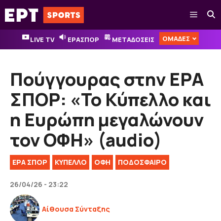
Μετάβαση
Μενού
σε
περιεχόμενο
ΟΜΑΔΕΣ
LIVE TV
ΕΡΑΣΠΟΡ
ΜΕΤΑΔΟΣΕΙΣ
Πούγγουρας στην ΕΡΑ
ΣΠΟΡ: «Το Κύπελλο και
η Ευρώπη μεγαλώνουν
τον ΟΦΗ» (audio)
ΕΡΑ ΣΠΟΡ
ΚΎΠΕΛΛΟ
ΟΦΗ
ΠΟΔΟΣΦΑΙΡΟ
26/04/26 - 23:22
Αίθουσα Σύνταξης