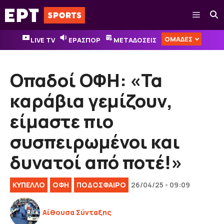
Μετάβαση
Μενού
σε
περιεχόμενο
ΟΜΑΔΕΣ
LIVE TV
ΕΡΑΣΠΟΡ
ΜΕΤΑΔΟΣΕΙΣ
Οπαδοί ΟΦΗ: «Τα
καράβια γεμίζουν,
είμαστε πιο
συσπειρωμένοι και
δυνατοί από ποτέ!»
ΚΎΠΕΛΛΟ
ΟΦΗ
ΠΟΔΟΣΦΑΙΡΟ
26/04/25 - 09:09
Αίθουσα Σύνταξης