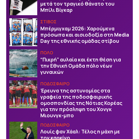
μετά τον τραγικό θάνατο του
Μπίλι Βίγκαρ
ΣΤΙΒΟΣ
Μπέρμιγχαμ 2026: Χαρούμενα
πρόσωπα και αισιοδοξία στη Media
Day της εθνικής ομάδας στίβου
ΠΟΛΟ
“Πικρή” αυλαία και έκτη θέση για
την Εθνική Ομάδα πόλο νέων
γυναικών
ΠΟΔΟΣΦΑΙΡΟ
Έρευνα της αστυνομίας στα
γραφεία της ποδοσφαιρικής
ομοσπονδίας της Νότιας Κορέας
για την πρόσληψη του Χονγκ
Μιουνγκ-μπο
ΠΟΔΟΣΦΑΙΡΟ
Λουίς φαν Χάαλ: Τέλος η μάχη με
τον καρκίνο