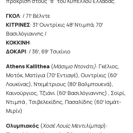
πρόκριση στους “8” του Κυπέλλου Ελλάδας.
ΓΚΟΛ
: / 71′ Βέλντε
ΚΙΤΡΙΝΕΣ
: 31′ Ουντρίκις 48′ Ντιμπά, 70′
Βασιλόγιαννης /
ΚΟΚΚΙΝΗ
:
ΔΟΚΑΡΙ
: / 36′, 69′ Τσικίνιο
Athens Kallithea
(
Μάσιμο Ντονάτι)
: Γκέλιος,
Μοτόκ, Ματίγια (70′ Εντιαγέ), Ουντρίκις (60′
Λουκίνας), Ντεμέτριους (80′ Βαλμπουενά),
Καινούργιος, Τζιάνι (60′ Βασιλόγιαννης) , Σοϊρί,
Ντιμπά , Τσιβελεκίδης, Πασαλίδης (60′ Ισμάτ-
Μιρίν)
Ολυμπιακός
(
Χοσέ Λουίς Μεντιλίμπαρ
):