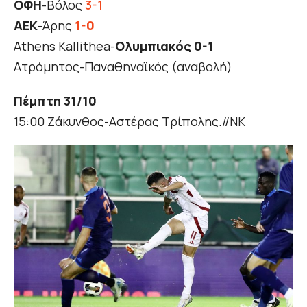
ΟΦΗ
-Βόλος
3-1
ΑΕΚ
-Άρης
1-0
Athens Kallithea-
Ολυμπιακός 0-1
Ατρόμητος-Παναθηναϊκός (αναβολή)
Πέμπτη 31/10
15:00 Ζάκυνθος-Aστέρας Τρίπολης.//ΝΚ