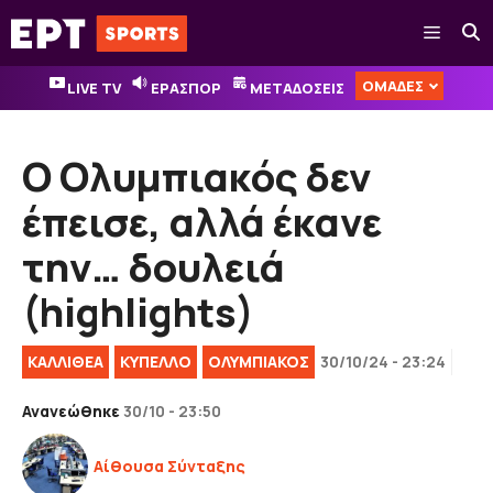
Μετάβαση
Μενού
σε
περιεχόμενο
ΟΜΑΔΕΣ
LIVE TV
ΕΡΑΣΠΟΡ
ΜΕΤΑΔΟΣΕΙΣ
Ο Ολυμπιακός δεν
έπεισε, αλλά έκανε
την… δουλειά
(highlights)
ΚΑΛΛΙΘΕΑ
ΚΎΠΕΛΛΟ
ΟΛΥΜΠΙΑΚΟΣ
30/10/24 - 23:24
Ανανεώθηκε
30/10 - 23:50
Αίθουσα Σύνταξης