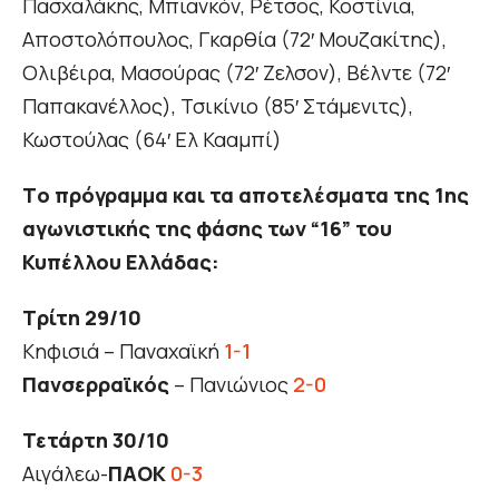
Πασχαλάκης, Μπιανκόν, Ρέτσος, Κοστίνια,
Αποστολόπουλος, Γκαρθία (72′ Μουζακίτης),
Ολιβέιρα, Μασούρας (72′ Ζελσον), Βέλντε (72′
Παπακανέλλος), Τσικίνιο (85′ Στάμενιτς),
Κωστούλας (64′ Ελ Κααμπί)
Τo πρόγραμμα και τα αποτελέσματα της 1ης
αγωνιστικής της φάσης των “16” του
Κυπέλλου Ελλάδας:
Τρίτη 29/10
Κηφισιά – Παναχαϊκή
1-1
Πανσερραϊκός
– Πανιώνιος
2-0
Τετάρτη 30/10
Αιγάλεω-
ΠΑΟΚ
0-3