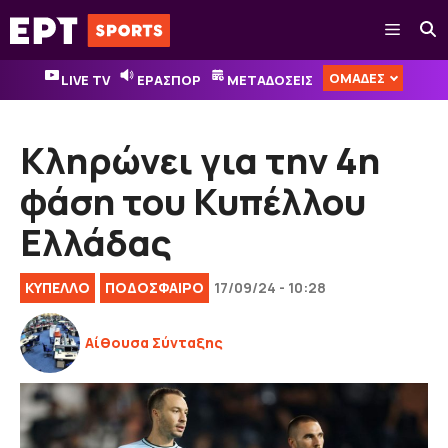
Μετάβαση
Μενού
σε
περιεχόμενο
ΟΜΑΔΕΣ
LIVE TV
ΕΡΑΣΠΟΡ
ΜΕΤΑΔΟΣΕΙΣ
Κληρώνει για την 4η
φάση του Κυπέλλου
Ελλάδας
ΚΎΠΕΛΛΟ
ΠΟΔΟΣΦΑΙΡΟ
17/09/24 - 10:28
Αίθουσα Σύνταξης