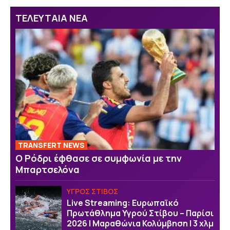
ΤΕΛΕΥΤΑΙΑ ΝΕΑ
TRANSFERT NEWS
O Ρόδρι έφθασε σε συμφωνία με την
Μπαρτσελόνα
ΥΓΡΟΣ ΣΤΙΒΟΣ
Live Streaming: Ευρωπαϊκό
Πρωτάθλημα Υγρού Στίβου – Παρίσι
2026 | Μαραθώνια Κολύμβηση | 3 χλμ