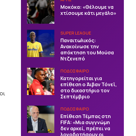
Μοκόκα: «Θέλουμε να
χτίσουμε κάτι μεγάλο»
SUPER LEAGUE
Παναιτωλικός:
Ανακοίνωσε την
απόκτηση του Μούσα
Ντζενεπό
ΠΟΔΟΣΦΑΙΡΟ
Κατηγορείται για
επίθεση ο Άιβαν Τόνεϊ,
στο δικαστήριο τον
οι
Σεπτέμβριο
ΠΟΔΟΣΦΑΙΡΟ
Επίθεση Τέμπας στη
FIFA: «Μια συγγνώμη
δεν αρκεί, πρέπει να
λογοδοτήσουν οι