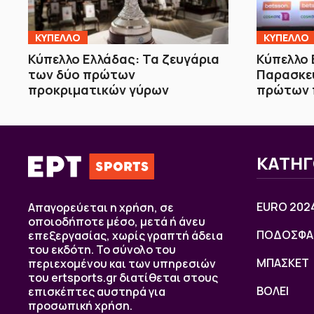
ΚΥΠΕΛΛΟ
ΚΥΠΕΛΛΟ
Κύπελλο Ελλάδας: Τα ζευγάρια
Κύπελλο 
των δύο πρώτων
Παρασκε
προκριματικών γύρων
πρώτων 
ΚΑΤΗΓ
EURO 202
Απαγορεύεται η χρήση, σε
οποιοδήποτε μέσο, μετά ή άνευ
ΠΟΔΟΣΦΑ
επεξεργασίας, χωρίς γραπτή άδεια
του εκδότη. Το σύνολο του
ΜΠΑΣΚΕΤ
περιεχομένου και των υπηρεσιών
του ertsports.gr διατίθεται στους
ΒOΛΕΙ
επισκέπτες αυστηρά για
προσωπική χρήση.