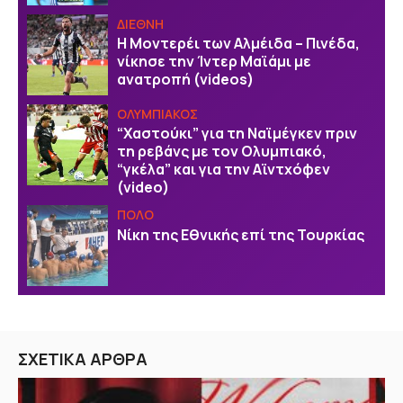
ΔΙΕΘΝΗ
Η Μοντερέι των Αλμέιδα – Πινέδα,
νίκησε την Ίντερ Μαϊάμι με
ανατροπή (videos)
ΟΛΥΜΠΙΑΚΟΣ
“Χαστούκι” για τη Ναϊμέγκεν πριν
τη ρεβάνς με τον Ολυμπιακό,
“γκέλα” και για την Αϊντχόφεν
(video)
ΠΟΛΟ
Νίκη της Εθνικής επί της Τουρκίας
ΣΧΕΤΙΚΑ ΑΡΘΡΑ