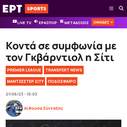
Μετάβαση
Μενού
σε
περιεχόμενο
ΟΜΑΔΕΣ
LIVE TV
ΕΡΑΣΠΟΡ
ΜΕΤΑΔΟΣΕΙΣ
Κοντά σε συμφωνία με
τον Γκβάρντιολ η Σίτι
PREMIER LEAGUE
TRANSFERT NEWS
ΜΑΝΤΣΕΣΤΕΡ ΣΙΤΥ
ΠΟΔΟΣΦΑΙΡΟ
21/06/23 - 10:03
Αίθουσα Σύνταξης