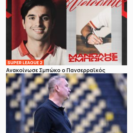
SUPER LEAGUE 2
Ανακοίνωσε Σμπώκο ο Πανσερραϊκός