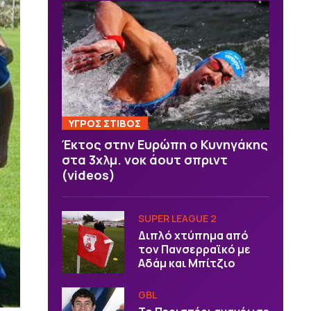
ΥΓΡΟΣ ΣΤΙΒΟΣ
Έκτος στην Ευρώπη ο Κυνηγάκης
στα 3χλμ. νοκ άουτ σπριντ
(videos)
SUPER LEAGUE 2
Διπλό χτύπημα από
τον Πανσερραϊκό με
Αδάμ και Μπίτζιο
GBL