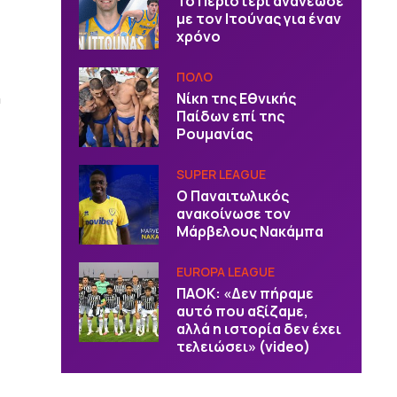
Το Περιστέρι ανανέωσε
με τον Ιτούνας για έναν
χρόνο
ΠΟΛΟ
η
Νίκη της Εθνικής
Παίδων επί της
Ρουμανίας
SUPER LEAGUE
Ο Παναιτωλικός
ανακοίνωσε τον
Μάρβελους Νακάμπα
EUROPA LEAGUE
ΠΑΟΚ: «Δεν πήραμε
αυτό που αξίζαμε,
αλλά η ιστορία δεν έχει
τελειώσει» (video)