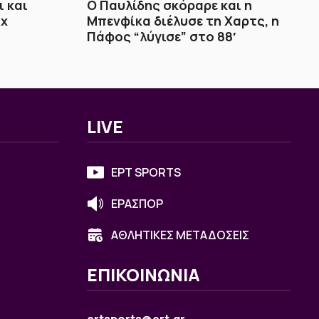
 και
Ο Παυλίδης σκόραρε και η
άχ
Μπενφίκα διέλυσε τη Χαρτς, η
Πάφος “λύγισε” στο 88′
LIVE
ΕΡΤ SPORTS
ΕΡΑΣΠΟΡ
ΑΘΛΗΤΙΚΕΣ ΜΕΤΑΔΟΣΕΙΣ
ΕΠΙΚΟΙΝΩΝΙΑ
ertsports@ert.gr