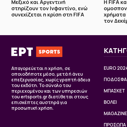
Μεξικό και Αργεντινή
Η FIFA κ
στηρίζουν τον Ινφαντίνο, ενώ
ομοσπονδ
συνεχίζεται η κρίση στη FIFA
χρήματα 
τον Δεκέ
ΚΑΤΗΓ
EURO 202
Απαγορεύεται η χρήση, σε
οποιοδήποτε μέσο, μετά ή άνευ
ΠΟΔΟΣΦΑ
επεξεργασίας, χωρίς γραπτή άδεια
του εκδότη. Το σύνολο του
ΜΠΑΣΚΕΤ
περιεχομένου και των υπηρεσιών
του ertsports.gr διατίθεται στους
ΒOΛΕΙ
επισκέπτες αυστηρά για
προσωπική χρήση.
MAGAZINE
ΠΡΟΣΩΠΑ