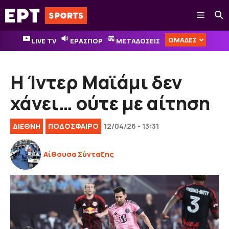
Μετάβαση
Μενού
σε
περιεχόμενο
ΟΜΑΔΕΣ
LIVE TV
ΕΡΑΣΠΟΡ
ΜΕΤΑΔΟΣΕΙΣ
Η Ίντερ Μαϊάμι δεν
χάνει… ούτε με αίτηση
ΔΙΕΘΝΉ
ΠΟΔΟΣΦΑΙΡΟ
12/04/26 - 13:31
Αίθουσα Σύνταξης