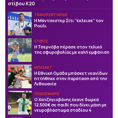
στίβου Κ20
TRANSFERT NEWS
Η Μάντσεστερ Σίτι “έκλεισε” τον
Ρούλι
ΣΤΙΒΟΣ
Η Τσερνόβα πέρασε στον τελικό
της σφυροβολίας με καλή εμφάνιση
ΜΠΑΣΚΕΤ
Η Εθνική Ομάδα μπάσκετ νεανίδων
ηττήθηκε στην παράταση από την
Λιθουανία
ΠΟΔΟΣΦΑΙΡΟ
Ο Χατζηγιοβάνης έκανε δωρεά
12.500€ σε παιδί που δίνει μάχη με
νευροβλάστωμα σταδίου 4