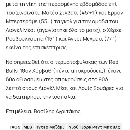
μετά τη νίκη της περασμένης εβδομάδας επί
του Σινσινάτι. Ματέο Σιλβέτι (45’+1’) και Ερμάν
Μπερτεράμε (55΄) τα γκολ για την ομάδα του
Λιονέλ Μέσι (αγωνίστηκε όλο το ματς), ο Χέρχε
Ρουβουλκάμπα (15΄) και Άντρι Μεχμέτι (77΄)
εκείνα της επισκέπτριας.
Να σημειωθεί ότι ο τερματοφύλακας των Red
Bulls, Ίθαν Χόρβαθ (πέντε αποκρούσεις), έκανε
δύο αξιοσημείωτες αποκρούσεις στο 90ό
λεπτό στους Λιονέλ Μέσι και Λουίς Σουάρες για
να διατηρήσει την ισοπαλία.
Επιμέλεια: Βασίλης Αγριτάκης
TAGS
MLS
Ίντερ Μαϊάμι
Νιού Γιόρκ Ρεντ Μπουλς