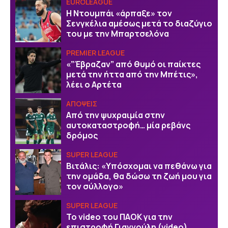
EUROLEAGUE
Η Ντουμπάι «άρπαξε» τον
Σενγκέλια αμέσως μετά το διαζύγιο
του με την Μπαρτσελόνα
PREMIER LEAGUE
«”Έβραζαν” από θυμό οι παίκτες
μετά την ήττα από την Μπέτις»,
λέει ο Αρτέτα
ΑΠΟΨΕΙΣ
Από την ψυχραιμία στην
αυτοκαταστροφή… μία ρεβάνς
δρόμος
SUPER LEAGUE
Βιτάλις: «Υπόσχομαι να πεθάνω για
την ομάδα, θα δώσω τη ζωή μου για
τον σύλλογο»
SUPER LEAGUE
Το video του ΠΑΟΚ για την
επιστροφή Γιαννούλη (video)