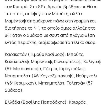
τον Κριαρά. Στο 81′ ο Αρετής βρέθηκε σε θέση
τετ α τετ, απέφυγε τον Μπούτς, αλλά ο
Μαμέντοφ απομάκρυνε πάνω στη γραμμή και
διατήρησε το 4-1, το οποίο όμως άλλαξε στο
84′, όταν ο Σμάκοφ με σουτ από πλάγια θέση
εντός περιοχής, διαμόρφωσε το τελικό σκορ.
Καζακστάν (Τιμούρ Κασίμοφ): Μπούτς,
Καλικούλοφ, Μαμέντοφ, Κενεσμπέκοφ, Καλίγιεφ
(57′ Μουσαγίποφ), Πέτρικ, Ισμαγκούλοφ,
Νουρμπολάτ (46′ Καγκαζμπάγιεφ), Νούργκαλι
(46′ Κεριμκχάν), Μπεκμπολάτ, Τολεκχάν (57′
Σμάκοφ).
Ελλάδα (Βασίλης Παπαδάκης): Κριαράς,