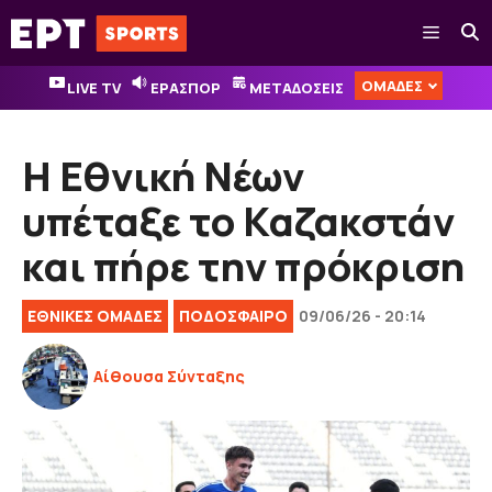
Μετάβαση
Μενού
σε
περιεχόμενο
ΟΜΑΔΕΣ
LIVE TV
ΕΡΑΣΠΟΡ
ΜΕΤΑΔΟΣΕΙΣ
Η Εθνική Νέων
υπέταξε το Καζακστάν
και πήρε την πρόκριση
ΕΘΝΙΚΈΣ ΟΜΆΔΕΣ
ΠΟΔΟΣΦΑΙΡΟ
09/06/26 - 20:14
Αίθουσα Σύνταξης