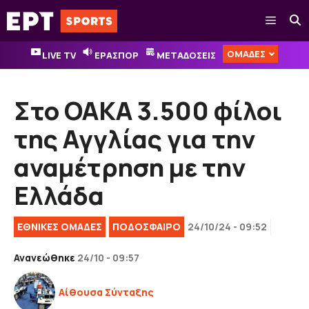
Μετάβαση
Μενού
σε
περιεχόμενο
ΟΜΑΔΕΣ
LIVE TV
ΕΡΑΣΠΟΡ
ΜΕΤΑΔΟΣΕΙΣ
Στο ΟΑΚΑ 3.500 φίλοι
της Αγγλίας για την
αναμέτρηση με την
Ελλάδα
ΕΘΝΙΚΈΣ ΟΜΆΔΕΣ
ΠΟΔΟΣΦΑΙΡΟ
24/10/24 - 09:52
Ανανεώθηκε
24/10 - 09:57
Αίθουσα Σύνταξης