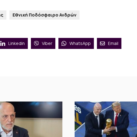
ης
Εθνική Ποδόσφαιρο Ανδρών
Linkedin
Viber
WhatsApp
Email