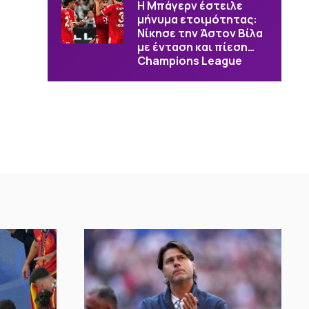
Η Μπάγερν έστειλε
μήνυμα ετοιμότητας:
Νίκησε την Άστον Βίλα
με ένταση και πίεση…
Champions League