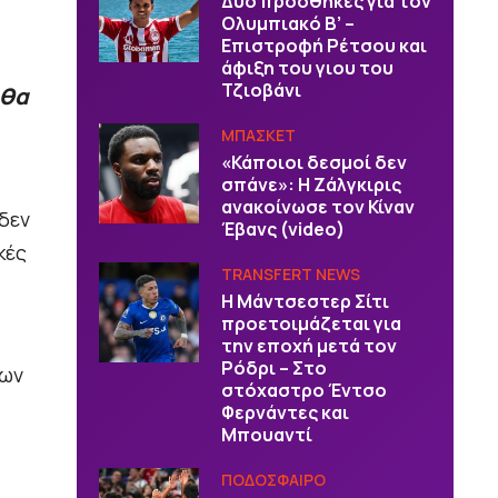
Δύο προσθήκες για τον
Ολυμπιακό Β’ –
Επιστροφή Ρέτσου και
άφιξη του γιου του
Τζιοβάνι
 θα
ΜΠΑΣΚΕΤ
«Κάποιοι δεσμοί δεν
σπάνε»: Η Ζάλγκιρις
ανακοίνωσε τον Κίναν
δεν
Έβανς (video)
κές
TRANSFERT NEWS
Η Μάντσεστερ Σίτι
προετοιμάζεται για
την εποχή μετά τον
Ρόδρι – Στο
των
στόχαστρο Έντσο
Φερνάντες και
Μπουαντί
ΠΟΔΟΣΦΑΙΡΟ