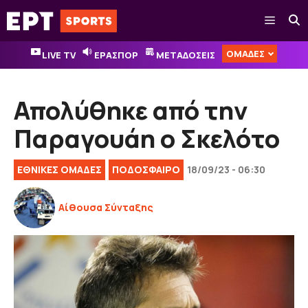
Μετάβαση
Μενού
σε
περιεχόμενο
ΟΜΑΔΕΣ
LIVE TV
ΕΡΑΣΠΟΡ
ΜΕΤΑΔΟΣΕΙΣ
Απολύθηκε από την
Παραγουάη ο Σκελότο
ΕΘΝΙΚΈΣ ΟΜΆΔΕΣ
ΠΟΔΟΣΦΑΙΡΟ
18/09/23 - 06:30
Αίθουσα Σύνταξης