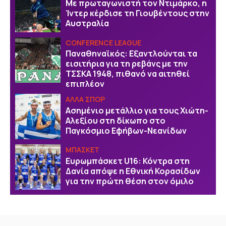
Με πρωταγωνιστή τον Ντιμάρκο, η
Ίντερ κέρδισε τη Γιουβέντους στην
Αυστραλία
CONFERENCE LEAGUE
Παναθηναϊκός: Εξαντλούνται τα
εισιτήρια για τη ρεβάνς με την
ΤΣΣΚΑ 1948, πιθανό να αιτηθεί
επιπλέον
ΑΛΛΑ ΣΠΟΡ
Ασημένιο μετάλλιο για τους Χιώτη-
Αλεξίου στη δίκωπο στο
Παγκόσμιο Εφήβων-Νεανίδων
ΜΠΑΣΚΕΤ
Ευρωμπάσκετ U16: Κόντρα στη
Δανία απόψε η Εθνική Κορασίδων
για την πρώτη θέση στον όμιλο