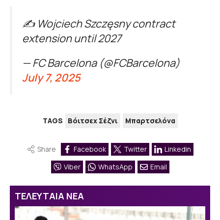
✍️ Wojciech Szczęsny contract
extension until 2027
— FC Barcelona (@FCBarcelona)
July 7, 2025
TAGS
Βόιτσεχ Σέζνι
Μπαρτσελόνα
Share
Facebook
Twitter
Linkedin
Viber
WhatsApp
Email
ΤΕΛΕΥΤΑΙΑ ΝΕΑ