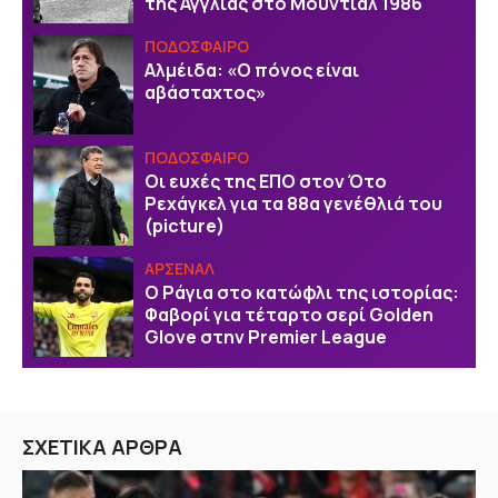
της Αγγλίας στο Μουντιάλ 1986
ΠΟΔΟΣΦΑΙΡΟ
Αλμέιδα: «Ο πόνος είναι
αβάσταχτος»
ΠΟΔΟΣΦΑΙΡΟ
Οι ευχές της EΠΟ στον Ότο
Ρεχάγκελ για τα 88α γενέθλιά του
(picture)
ΑΡΣΕΝΑΛ
Ο Ράγια στο κατώφλι της ιστορίας:
Φαβορί για τέταρτο σερί Golden
Glove στην Premier League
ΣΧΕΤΙΚΑ ΑΡΘΡΑ