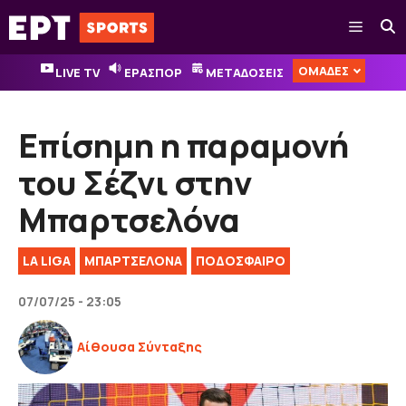
Μετάβαση
Μενού
σε
περιεχόμενο
ΟΜΑΔΕΣ
LIVE TV
ΕΡΑΣΠΟΡ
ΜΕΤΑΔΟΣΕΙΣ
Επίσημη η παραμονή
του Σέζνι στην
Μπαρτσελόνα
LA LIGA
ΜΠΑΡΤΣΕΛΟΝΑ
ΠΟΔΟΣΦΑΙΡΟ
07/07/25 - 23:05
Αίθουσα Σύνταξης