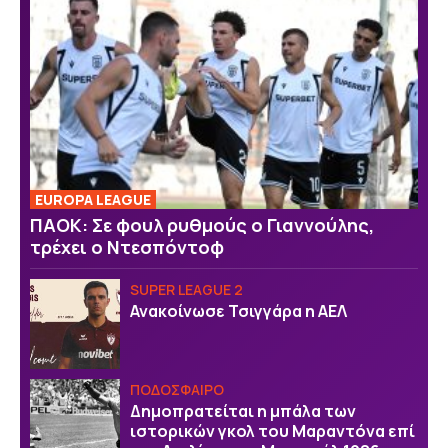
EUROPA LEAGUE
ΠΑΟΚ: Σε φουλ ρυθμούς ο Γιαννούλης,
τρέχει ο Ντεσπόντοφ
SUPER LEAGUE 2
Ανακοίνωσε Τσιγγάρα η ΑΕΛ
ΠΟΔΟΣΦΑΙΡΟ
Δημοπρατείται η μπάλα των
ιστορικών γκολ του Μαραντόνα επί