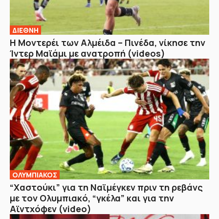
ΔΙΕΘΝΗ
Η Μοντερέι των Αλμέιδα – Πινέδα, νίκησε την
Ίντερ Μαϊάμι με ανατροπή (videos)
ΟΛΥΜΠΙΑΚΟΣ
“Χαστούκι” για τη Ναϊμέγκεν πριν τη ρεβάνς
με τον Ολυμπιακό, “γκέλα” και για την
Αϊντχόφεν (video)