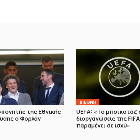
ΔΙΕΘΝΗ
οπονητής της Εθνικής
UEFA: «Το μποϊκοτάζ 
υάης ο Φορλάν
διοργανώσεις της FIFA
παραμένει σε ισχύ»