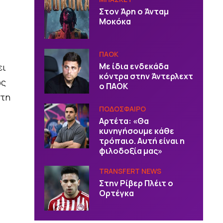
Στον Άρη ο Άνταμ
Μοκόκα
ΠΑΟΚ
Με ίδια ενδεκάδα
ει
κόντρα στην Άντερλεχτ
ως
ο ΠΑΟΚ
 τη
ΠΟΔΟΣΦΑΙΡΟ
Αρτέτα: «Θα
κυνηγήσουμε κάθε
τρόπαιο. Αυτή είναι η
φιλοδοξία μας»
TRANSFERT NEWS
Στην Ρίβερ Πλέιτ ο
Ορτέγκα