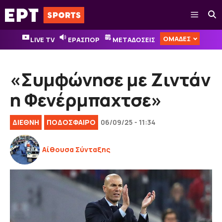
Μετάβαση
Μενού
σε
περιεχόμενο
ΟΜΑΔΕΣ
LIVE TV
ΕΡΑΣΠΟΡ
ΜΕΤΑΔΟΣΕΙΣ
«Συμφώνησε με Ζιντάν
η Φενέρμπαχτσε»
ΔΙΕΘΝΉ
ΠΟΔΟΣΦΑΙΡΟ
06/09/25 - 11:34
Αίθουσα Σύνταξης