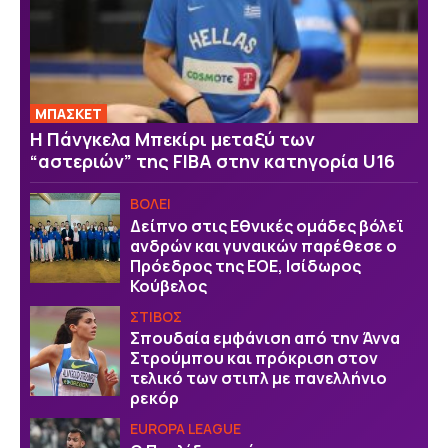
ΜΠΑΣΚΕΤ
H Πάνγκελα Μπεκίρι μεταξύ των
“αστεριών” της FIBA στην κατηγορία U16
ΒOΛΕΙ
Δείπνο στις Εθνικές ομάδες βόλεϊ
ανδρών και γυναικών παρέθεσε ο
Πρόεδρος της ΕΟΕ, Ισίδωρος
Κούβελος
ΣΤΙΒΟΣ
Σπουδαία εμφάνιση από την Άννα
Στρούμπου και πρόκριση στον
τελικό των στιπλ με πανελλήνιο
ρεκόρ
EUROPA LEAGUE