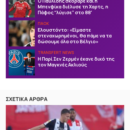
Ο Παυλίδης σκόραρε και η
Μπενφίκα διέλυσε τη Χαρτς, η
Πάφος “λύγισε” στο 88′
ΠΑΟΚ
Ελουστόντο: «Είμαστε
στεναχωρημένοι, θα πάμε να τα
δώσουμε όλα στο Βέλγιο»
TRANSFERT NEWS
Η Παρί Σεν Ζερμέν έκανε δικό της
τον Μαγκνές Ακλιούς
ΣΧΕΤΙΚΑ ΑΡΘΡΑ