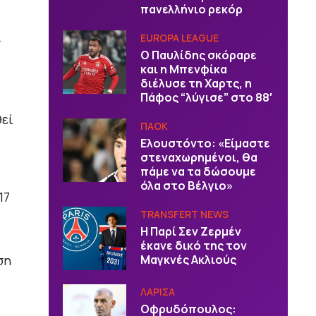
πανελλήνιο ρεκόρ
EUROPA LEAGUE
Ο Παυλίδης σκόραρε
και η Μπενφίκα
διέλυσε τη Χαρτς, η
Πάφος “λύγισε” στο 88′
θεί
ΠΑΟΚ
Ελουστόντο: «Είμαστε
στεναχωρημένοι, θα
πάμε να τα δώσουμε
όλα στο Βέλγιο»
17
TRANSFERT NEWS
Η Παρί Σεν Ζερμέν
έκανε δικό της τον
ση
Μαγκνές Ακλιούς
ΛΑΡΙΣΑ
Οφρυδόπουλος: