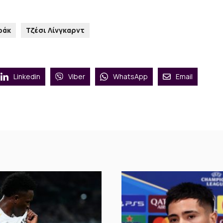
φάκ
Τζέσι Λίνγκαρντ
Linkedin
Viber
WhatsApp
Email