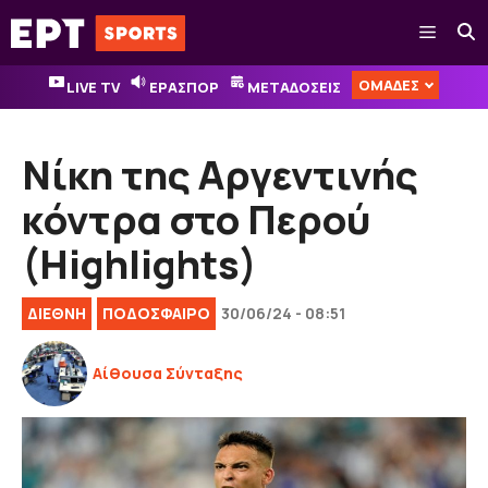
Μετάβαση
Μενού
σε
περιεχόμενο
ΟΜΑΔΕΣ
LIVE TV
ΕΡΑΣΠΟΡ
ΜΕΤΑΔΟΣΕΙΣ
Νίκη της Αργεντινής
κόντρα στο Περού
(Highlights)
ΔΙΕΘΝΉ
ΠΟΔΟΣΦΑΙΡΟ
30/06/24 - 08:51
Αίθουσα Σύνταξης