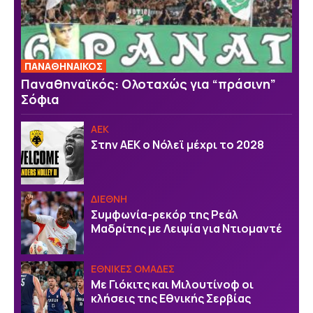
ΠΑΝΑΘΗΝΑΙΚΟΣ
Παναθηναϊκός: Ολοταχώς για “πράσινη”
Σόφια
ΑΕΚ
Στην ΑΕΚ ο Νόλεϊ μέχρι το 2028
ΔΙΕΘΝΗ
Συμφωνία-ρεκόρ της Ρεάλ
Μαδρίτης με Λειψία για Ντιομαντέ
EΘΝΙΚΕΣ OΜΑΔΕΣ
Με Γιόκιτς και Μιλουτίνοφ οι
κλήσεις της Εθνικής Σερβίας