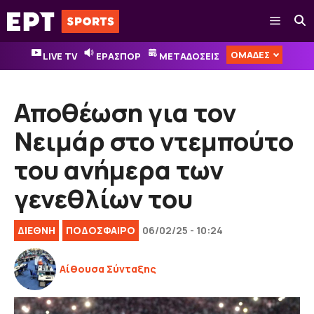
Μετάβαση
Μενού
σε
περιεχόμενο
ΟΜΑΔΕΣ
LIVE TV
ΕΡΑΣΠΟΡ
ΜΕΤΑΔΟΣΕΙΣ
Αποθέωση για τον
Νειμάρ στο ντεμπούτο
του ανήμερα των
γενεθλίων του
ΔΙΕΘΝΉ
ΠΟΔΟΣΦΑΙΡΟ
06/02/25 - 10:24
Αίθουσα Σύνταξης