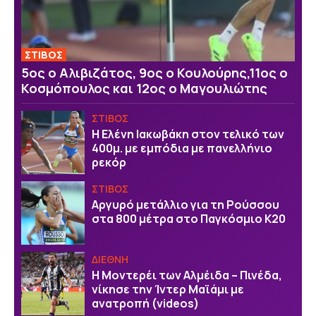
ΣΤΙΒΟΣ
5ος ο Αλιβιζάτος, 9ος ο Κουλούρης,11ος ο
Κοσμόπουλος και 12ος ο Μαγουλιώτης
ΣΤΙΒΟΣ
Η Ελένη Ιακωβάκη στον τελικό των
400μ. με εμπόδια με πανελλήνιο
ρεκόρ
ΣΤΙΒΟΣ
Αργυρό μετάλλιο για τη Ρούσσου
στα 800 μέτρα στο Παγκόσμιο Κ20
ΔΙΕΘΝΗ
Η Μοντερέι των Αλμέιδα – Πινέδα,
νίκησε την Ίντερ Μαϊάμι με
ανατροπή (videos)