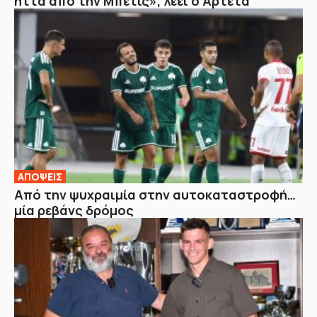
ήττα από την Μπέτις», λέει ο Αρτέτα
ΑΠΟΨΕΙΣ
Από την ψυχραιμία στην αυτοκαταστροφή…
μία ρεβάνς δρόμος