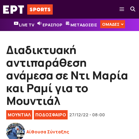
Μετάβαση
Μενού
σε
περιεχόμενο
ΟΜΑΔΕΣ
LIVE TV
ΕΡΑΣΠΟΡ
ΜΕΤΑΔΟΣΕΙΣ
Διαδικτυακή
αντιπαράθεση
ανάμεσα σε Ντι Μαρία
και Ραμί για το
Μουντιάλ
ΜΟΥΝΤΙΑΛ
ΠΟΔΟΣΦΑΙΡΟ
27/12/22 - 08:00
Αίθουσα Σύνταξης