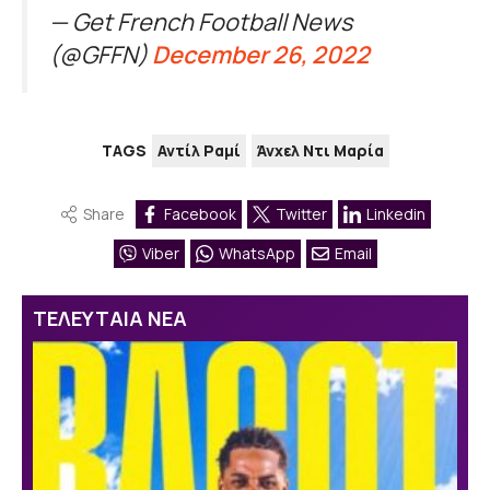
— Get French Football News
(@GFFN)
December 26, 2022
TAGS
Αντίλ Ραμί
Άνχελ Ντι Μαρία
Share
Facebook
Twitter
Linkedin
Viber
WhatsApp
Email
ΤΕΛΕΥΤΑΙΑ ΝΕΑ