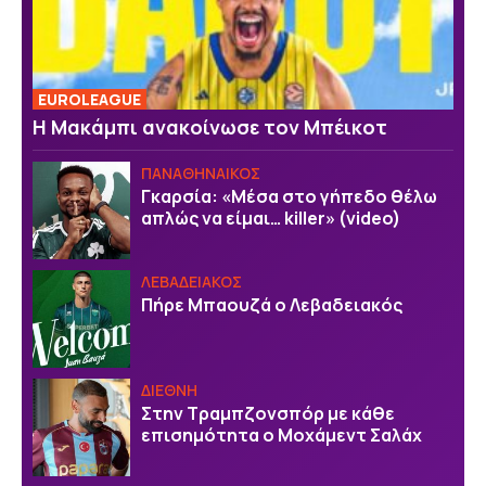
EUROLEAGUE
Η Μακάμπι ανακοίνωσε τον Μπέικοτ
ΠΑΝΑΘΗΝΑΙΚΟΣ
Γκαρσία: «Μέσα στο γήπεδο θέλω
απλώς να είμαι… killer» (video)
ΛΕΒΑΔΕΙΑΚΟΣ
Πήρε Μπαουζά ο Λεβαδειακός
ΔΙΕΘΝΗ
Στην Τραμπζονσπόρ με κάθε
επισημότητα ο Μοχάμεντ Σαλάχ