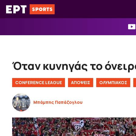
Μετάβαση
σε
περιεχόμενο
Όταν κυνηγάς το όνει
CONFERENCE LEAGUE
ΑΠΟΨΕΙΣ
ΟΛΥΜΠΙΑΚΟΣ
Μπάμπης Παπάζογλου