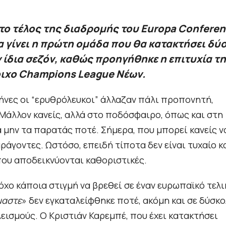
το τέλος της διαδρομής του Europa Confere
Να γίνει η πρώτη ομάδα που θα κατακτήσει δύ
ίδια σεζόν, καθώς προηγήθηκε η επιτυχία τ
οιχο Champions League Νέων.
μήνες οι “ερυθρόλευκοι” άλλαζαν πάλι προπονητή,
 Μάλλον κανείς, αλλά στο ποδόσφαιρο, όπως και στη
α μην τα παρατάς ποτέ. Σήμερα, που μπορεί κανείς ν
ράγοντες. Ωστόσο, επειδή τίποτα δεν είναι τυχαίο κ
 που αποδεικνύονται καθοριστικές.
όχο κάποια στιγμή να βρεθεί σε έναν ευρωπαϊκό τελι
μαστε
» δεν εγκαταλείφθηκε ποτέ, ακόμη και σε δύσκο
ισμούς. Ο Κριστιάν Καρεμπέ, που έχει κατακτήσει