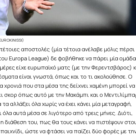
EUROKINISSI)
έτοιες αποστολές (μία τέτοια ανέλαβε μόλις πέρσι
του Europa League) δε φοβήθηκε να πάρει μία ομάδα
ημέρες είχε ευρωπαϊκό ματς (με την Φερεντσβάρος) κ
έσματα είναι γνωστά, όπως και το τι ακολούθησε. Ο
α χρονιά που στα μέσα της δείχνει χαμένη μπορεί να
ει σκορ όπως αυτό με την Μακάμπι και ο Μεντιλίμπα
τα αλλάξει όλα χωρίς να έχει κάνει μία μεταγραφή,
 όλα αυτά μέσα σε λιγότερο από τρεις μήνες. Διότι,
η διάθεση του, πως θα τους κάνει να πιστέψουν στο
 παιχνίδι, ώστε να φτάσει να παίζει δύο φορές με τη