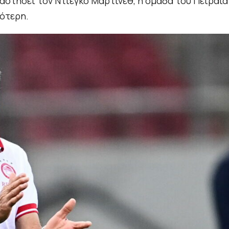
ταστήσει τον Ντιέγκο Μαρτίνεθ, η ομάδα του Πειραιά
ρότερη.