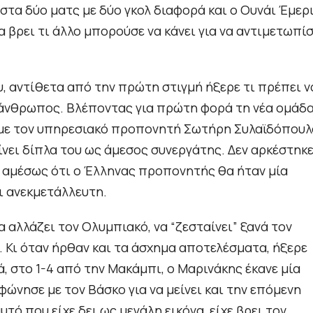
 στα δύο ματς με δύο γκολ διαφορά και ο Ουνάι Έμερι
 βρει τι άλλο μπορούσε να κάνει για να αντιμετωπίσ
, αντίθετα από την πρώτη στιγμή ήξερε τι πρέπει ν
ς άνθρωπος. Βλέποντας για πρώτη φορά τη νέα ομάδ
ι με τον υπηρεσιακό προπονητή Σωτήρη Συλαϊδόπουλ
ίνει δίπλα του ως άμεσος συνεργάτης. Δεν αρκέστηκ
βε αμέσως ότι ο Έλληνας προπονητής θα ήταν μία
ι ανεκμετάλλευτη.
να αλλάζει τον Ολυμπιακό, να “ζεσταίνει” ξανά τον
. Κι όταν ήρθαν και τα άσχημα αποτελέσματα, ήξερε
ά, στο 1-4 από την Μακάμπι, ο Μαρινάκης έκανε μία
ώνησε με τον Βάσκο για να μείνει και την επόμενη
υτό που είχε δει ως μεγάλη εικόνα, είχε βρει τον