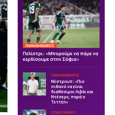
ΠΑΝΑΘΗΝΑΙΚΟΣ
Πελίστρι: «Μπορούμε να πάμε να
κερδίσουμε στην Σόφια»
ΠΑΝΑΘΗΝΑΙΚΟΣ
Νέστρουπ: «Πιο
πιθανό να είναι
διαθέσιμοι Λιβάι και
Ντέσερς, παρά ο
Τεττέη»
ΠΟΔΟΣΦΑΙΡΟ