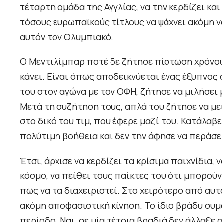
τέταρτη ομάδα της Αγγλίας, να την κερδίζει και
τόσους ευρωπαϊκούς τίτλους να ψάχνει ακόμη να
αυτόν τον Ολυμπιακό.
Ο Μεντιλίμπαρ ποτέ δε ζήτησε πίστωση χρόνου
κάνει. Είναι όπως αποδεικνύεται ένας έξυπνο
του στον αγώνα με τον ΟΦΗ, ζήτησε να μιλήσε
Μετά τη συζήτηση τους, απλά του ζήτησε να με
στο δικό του τιμ, που έφερε μαζί του. Κατάλα
πολύτιμη βοήθεια και δεν την άφησε να περάσε
Έτσι, άρχισε να κερδίζει τα κρίσιμα παιχνίδια, 
κόσμο, να πείθει τους παίκτες του ότι μπορούν
πως να τα διαχειριστεί. Στο χειρότερο από αυτ
ακόμη αποφασιστική κίνηση. Το ίδιο βράδυ συμφ
περίοδο. Ναι, σε μία τέτοια βραδιά δεν άλλαξε α