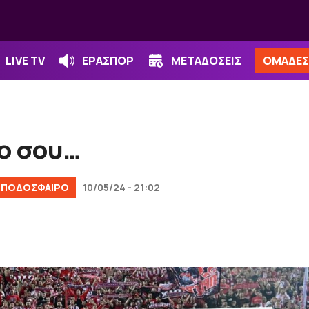
LIVE TV
ΕΡΑΣΠΟΡ
ΜΕΤΑΔΟΣΕΙΣ
ΟΜΑΔΕΣ
ρο σου…
ΠΟΔΟΣΦΑΙΡΟ
10/05/24 - 21:02