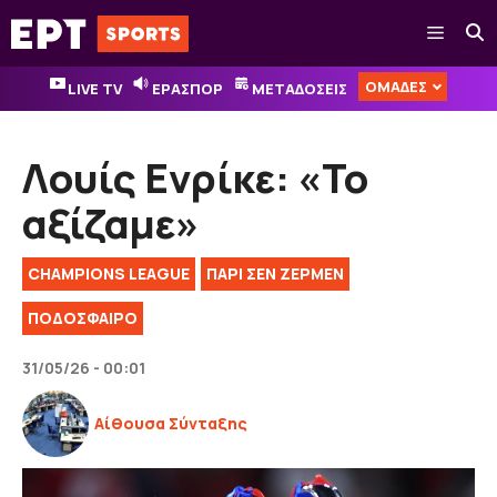
Μετάβαση
Μενού
σε
περιεχόμενο
ΟΜΑΔΕΣ
LIVE TV
ΕΡΑΣΠΟΡ
ΜΕΤΑΔΟΣΕΙΣ
Λουίς Ενρίκε: «Το
αξίζαμε»
CHAMPIONS LEAGUE
ΠΑΡΙ ΣΕΝ ΖΕΡΜΕΝ
ΠΟΔΟΣΦΑΙΡΟ
31/05/26 - 00:01
Αίθουσα Σύνταξης