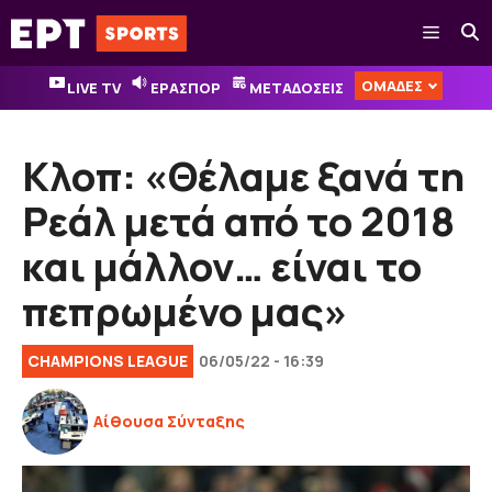
Μετάβαση
Μενού
σε
περιεχόμενο
ΟΜΑΔΕΣ
LIVE TV
ΕΡΑΣΠΟΡ
ΜΕΤΑΔΟΣΕΙΣ
Κλοπ: «Θέλαμε ξανά τη
Ρεάλ μετά από το 2018
και μάλλον… είναι το
πεπρωμένο μας»
CHAMPIONS LEAGUE
06/05/22 - 16:39
Αίθουσα Σύνταξης