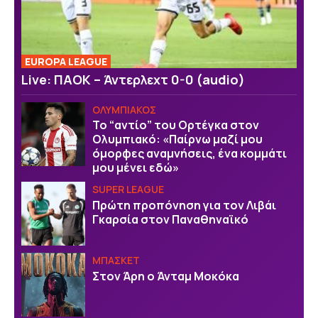
EUROPA LEAGUE
Live: ΠΑΟΚ – Άντερλεχτ 0-0 (audio)
ΟΛΥΜΠΙΑΚΟΣ
Το “αντίο” του Ορτέγκα στον
Ολυμπιακό: «Παίρνω μαζί μου
όμορφες αναμνήσεις, ένα κομμάτι
μου μένει εδώ»
SUPER LEAGUE
Πρώτη προπόνηση για τον Λιβάι
Γκαρσία στον Παναθηναϊκό
ΜΠΑΣΚΕΤ
Στον Άρη ο Άνταμ Μοκόκα