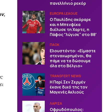
πανελλήνιο ρεκόρ
ν,
EUROPA LEAGUE
Ο Παυλίδης σκόραρε
και η Μπενφίκα
διέλυσε τη Χαρτς, η
Πάφος “λύγισε” στο 88′
ΠΑΟΚ
Ελουστόντο: «Είμαστε
στεναχωρημένοι, θα
πάμε να τα δώσουμε
όλα στο Βέλγιο»
TRANSFERT NEWS
υς
Η Παρί Σεν Ζερμέν
ει
έκανε δικό της τον
Μαγκνές Ακλιούς
ΛΑΡΙΣΑ
Οφρυδόπουλος: