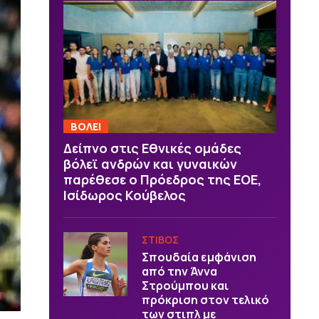
ΒOΛΕΙ
Δείπνο στις Εθνικές ομάδες
βόλεϊ ανδρών και γυναικών
παρέθεσε ο Πρόεδρος της ΕΟΕ,
Ισίδωρος Κούβελος
ΣΤΙΒΟΣ
Σπουδαία εμφάνιση
από την Άννα
Στρούμπου και
πρόκριση στον τελικό
των στιπλ με