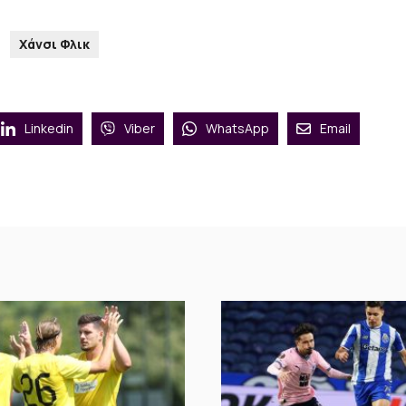
S
Χάνσι Φλικ
Linkedin
Viber
WhatsApp
Email