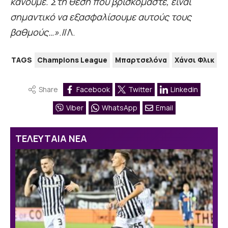
κάνουμε. Στη θέση που βρισκόμαστε, είναι
σημαντικό να εξασφαλίσουμε αυτούς τους
βαθμούς…»
.//Λ.
TAGS
Champions League
Μπαρτσελόνα
Χάνσι Φλικ
Share
Facebook
Twitter
Linkedin
Viber
WhatsApp
Email
ΤΕΛΕΥΤΑΙΑ ΝΕΑ