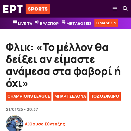
Μετάβαση
Μενού
σε
περιεχόμενο
ΟΜΑΔΕΣ
LIVE TV
ΕΡΑΣΠΟΡ
ΜΕΤΑΔΟΣΕΙΣ
Φλικ: «Το μέλλον θα
δείξει αν είμαστε
ανάμεσα στα φαβορί ή
όχι»
CHAMPIONS LEAGUE
ΜΠΑΡΤΣΕΛΟΝΑ
ΠΟΔΟΣΦΑΙΡΟ
21/01/25 - 20:37
Αίθουσα Σύνταξης