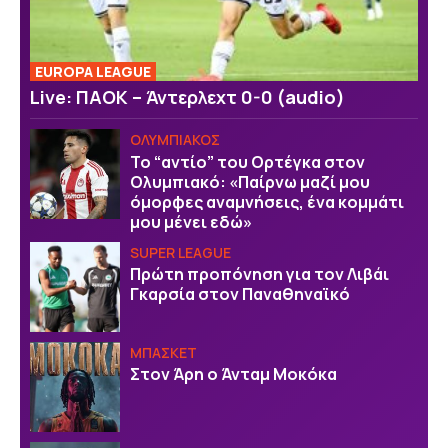
EUROPA LEAGUE
Live: ΠΑΟΚ – Άντερλεχτ 0-0 (audio)
ΟΛΥΜΠΙΑΚΟΣ
Το “αντίο” του Ορτέγκα στον
Ολυμπιακό: «Παίρνω μαζί μου
όμορφες αναμνήσεις, ένα κομμάτι
μου μένει εδώ»
SUPER LEAGUE
Πρώτη προπόνηση για τον Λιβάι
Γκαρσία στον Παναθηναϊκό
ΜΠΑΣΚΕΤ
Στον Άρη ο Άνταμ Μοκόκα