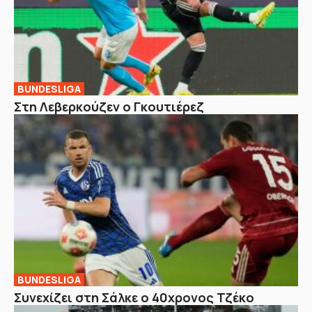
BUNDESLIGA
Στη Λεβερκούζεν ο Γκουτιέρεζ
BUNDESLIGA
Συνεχίζει στη Σάλκε ο 40χρονος Τζέκο