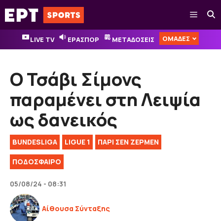
Μετάβαση
Μενού
σε
περιεχόμενο
ΟΜΑΔΕΣ
LIVE TV
ΕΡΑΣΠΟΡ
ΜΕΤΑΔΟΣΕΙΣ
Ο Τσάβι Σίμονς
παραμένει στη Λειψία
ως δανεικός
BUNDESLIGA
LIGUE 1
ΠΑΡΙ ΣΕΝ ΖΕΡΜΕΝ
ΠΟΔΟΣΦΑΙΡΟ
05/08/24 - 08:31
Αίθουσα Σύνταξης