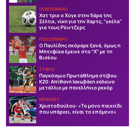
ΠΟΔΟΣΦΑΙΡΟ
Χατ τρικ ο Χογκ στην 5άρα της
Σέλτικ, νίκη για την Χαρτς, “γκέλα”
για τους Ρέιντζερς
ΠΟΔΟΣΦΑΙΡΟ
Ο Παυλίδης σκόραρε ξανά, όμως η
Μπενφίκα έμεινε στο “Χ” με τη
Βισέου
ΣΤΙΒΟΣ
Παγκόσμιο Πρωτάθλημα στίβου
Κ20: Απίθανη Ιακωβάκη χάλκινο
μετάλλιο με πανελλήνιο ρεκόρ
ΜΠΑΣΚΕΤ
Χριστοδούλου: «Το μόνο παιχνίδι
που υπάρχει, είναι το επόμενο»