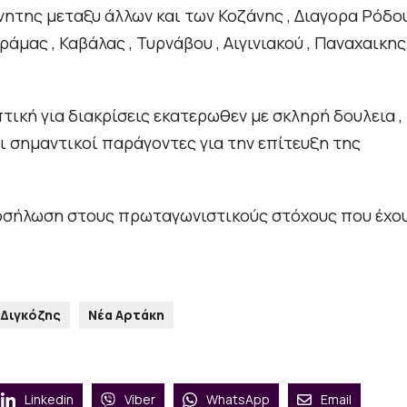
ητης μεταξυ άλλων και των Κοζάνης , Διαγορα Ρόδου
άμας , Καβάλας , Τυρνάβου , Αιγινιακού , Παναχαικης
ική για διακρίσεις εκατερωθεν με σκληρή δουλεια ,
ι σημαντικοί παράγοντες για την επίτευξη της
ροσήλωση στους πρωταγωνιστικούς στόχους που έχο
 Διγκόζης
Νέα Αρτάκη
Linkedin
Viber
WhatsApp
Email