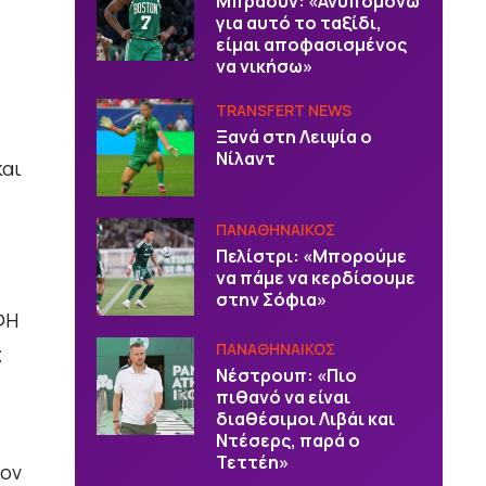
Μπράουν: «Ανυπομονώ
για αυτό το ταξίδι,
είμαι αποφασισμένος
να νικήσω»
TRANSFERT NEWS
Ξανά στη Λειψία ο
Νίλαντ
και
ΠΑΝΑΘΗΝΑΙΚΟΣ
Πελίστρι: «Μπορούμε
να πάμε να κερδίσουμε
στην Σόφια»
ΦΗ
ΠΑΝΑΘΗΝΑΙΚΟΣ
ς
Νέστρουπ: «Πιο
πιθανό να είναι
διαθέσιμοι Λιβάι και
Ντέσερς, παρά ο
Τεττέη»
θον