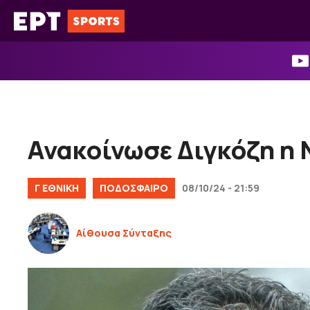
Μετάβαση
σε
περιεχόμενο
Ανακοίνωσε Διγκόζη η 
Γ ΕΘΝΙΚΉ
ΠΟΔΟΣΦΑΙΡΟ
08/10/24 - 21:59
Αίθουσα Σύνταξης